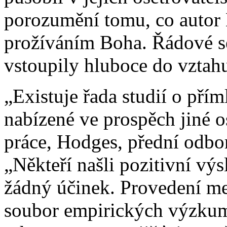
porozumění tomu, co autor
prožíváním Boha. Řádové se
vstoupily hluboce do vztah
„Existuje řada studií o pří
nabízené ve prospěch jiné o
práce, Hodges, přední odbor
„Někteří našli pozitivní výs
žádný účinek. Provedení me
soubor empirických výzkum