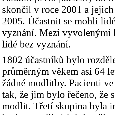
skončil v roce 2001 a jejic
2005. Účastnit se mohli lid
vyznání. Mezi vyvolenými by
lidé bez vyznání.
1802 účastníků bylo rozděle
průměrným věkem asi 64 let
žádné modlitby. Pacienti ve
tak, že jim bylo řečeno, že
modlit. Třetí skupina byla i