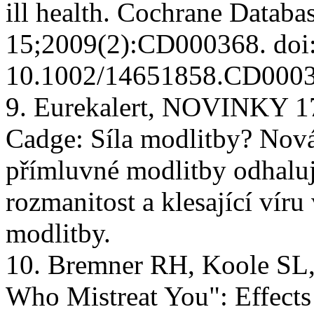
ill health. Cochrane Databa
15;2009(2):CD000368. doi
10.1002/14651858.CD0003
9. Eurekalert, NOVINKY 
Cadge: Síla modlitby? Nová 
přímluvné modlitby odhalu
rozmanitost a klesající víru
modlitby.
10. Bremner RH, Koole SL,
Who Mistreat You": Effects