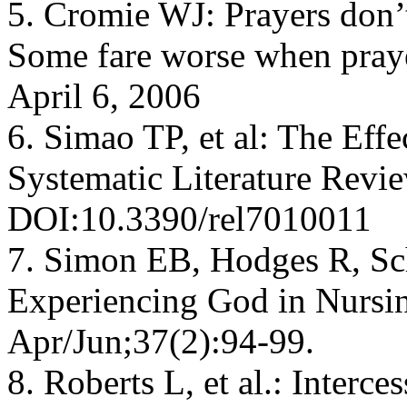
5. Cromie WJ: Prayers don’t
Some fare worse when praye
April 6, 2006
6. Simao TP, et al: The Effe
Systematic Literature Revie
DOI:10.3390/rel7010011
7. Simon EB, Hodges R, Sc
Experiencing God in Nursin
Apr/Jun;37(2):94-99.
8. Roberts L, et al.: Interce