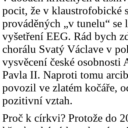
pocit, že v klaustrofobické 
prováděných „v tunelu“ se li
vyšetření EEG. Rád bych zd
chorálu Svatý Václave v po
vysvěcení české osobnosti 
Pavla II. Naproti tomu arci
povozil ve zlatém kočáře, odr
pozitivní vztah.
Proč k církvi? Protože do 20