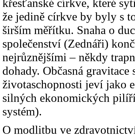
křesťanské církve, které syt
že jedině církve by byly s t
širším měřítku. Snaha o du
společenství (Zednáři) konči
nejrůznějšími – někdy trap
dohady. Občasná gravitace se
životaschopnosti jeví jako ef
silných ekonomických pilíří
systém).
O modlitbu ve zdravotnictví