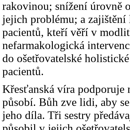
rakovinou; snížení úrovně ob
jejich problému; a zajištěn
pacientů, kteří věří v modli
nefarmakologická intervence
do ošetřovatelské holistick
pacientů.
Křesťanská víra podporuje 
působí. Bůh zve lidi, aby se
jeho díla. Tři sestry předáv
působil v jejich ošetřovatels