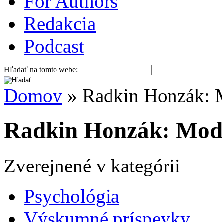
For Authors
Redakcia
Podcast
Hľadať na tomto webe:
Domov
» Radkin Honzák: M
Radkin Honzák: Modli
Zverejnené v kategórii
Psychológia
Výskumné príspevky