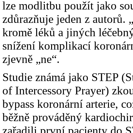
lze modlitbu použít jako so
zdůrazňuje jeden z autorů. 
kromě léků a jiných léčebn
snížení komplikací koroná
zjevně „ne“.
Studie známá jako STEP (St
of Intercessory Prayer) zko
bypass koronární arterie, c
běžně prováděný kardiochi
zařadili první pacienty do 