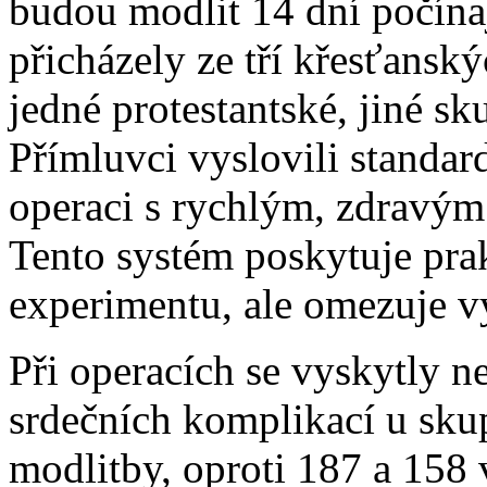
budou modlit 14 dní počína
přicházely ze tří křesťansk
jedné protestantské, jiné sk
Přímluvci vyslovili standa
operaci s rychlým, zdravým
Tento systém poskytuje pra
experimentu, ale omezuje v
Při operacích se vyskytly n
srdečních komplikací u skup
modlitby, oproti 187 a 158