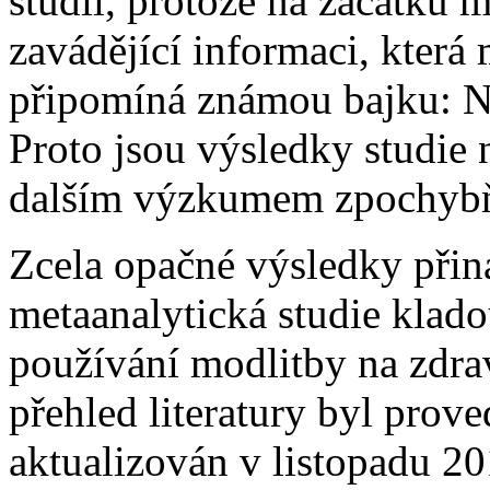
studii, protože na začátku m
zavádějící informaci, která 
připomíná známou bajku: Ne
Proto jsou výsledky studie 
dalším výzkumem zpochyb
Zcela opačné výsledky přin
metaanalytická studie klado
používání modlitby na zdrav
přehled literatury byl prov
aktualizován v listopadu 2