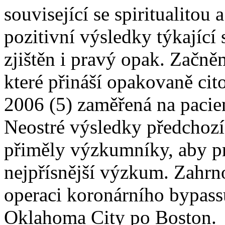
související se spiritualitou
pozitivní výsledky týkající s
zjištěn i pravý opak. Začn
které přináší opakovaně cit
2006 (5) zaměřená na pacien
Neostré výsledky předchozí
přiměly výzkumníky, aby pr
nejpřísnější výzkum. Zahrno
operaci koronárního bypass
Oklahoma City po Boston.