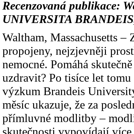
Recenzovaná publikace: W
UNIVERSITA BRANDEIS,
Waltham, Massachusetts – Z
propojeny, nejzjevněji pros
nemocné. Pomáhá skutečně
uzdravit? Po tisíce let tomu 
výzkum Brandeis University
měsíc ukazuje, že za posledn
přímluvné modlitby – modlit
skutečnosti vypovídají více 