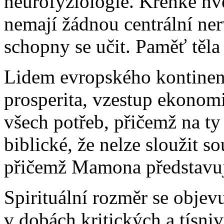
neurofyziologie. Křehké hv
nemají žádnou centrální ner
schopny se učit. Paměť těl
Lidem evropského kontinent
prosperita, vzestup ekonom
všech potřeb, přičemž na ty 
biblické, že nelze sloužit 
přičemž Mamona představu
Spirituální rozměr se obje
v dobách kritických a tísn