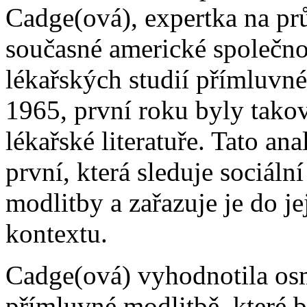
Cadge(ová), expertka na pr
současné americké společno
lékařských studií přímluvné
1965, první roku byly tako
lékařské literatuře. Tato an
první, která sleduje sociální
modlitby a zařazuje je do j
kontextu.
Cadge(ová) vyhodnotila os
přímluvné modlitbě, které 