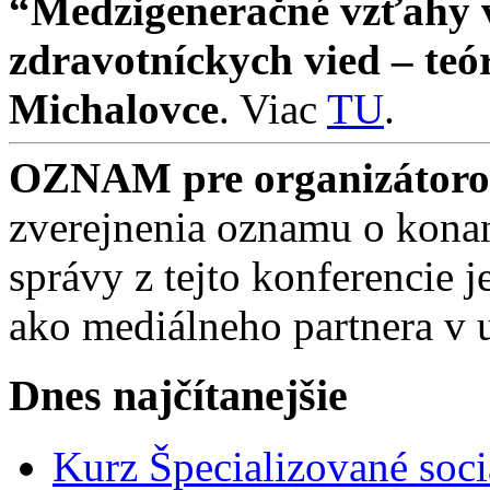
“Medzigeneračné vzťahy v 
zdravotníckych vied – teó
Michalovce
. Viac
TU
.
OZNAM pre organizátorov
zverejnenia oznamu o konan
správy z tejto konferencie
ako mediálneho partnera v 
Dnes najčítanejšie
Kurz Špecializované soci