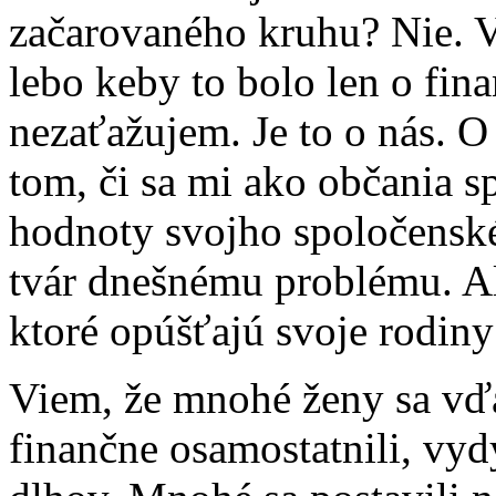
začarovaného kruhu? Nie. Ver
lebo keby to bolo len o fin
nezaťažujem. Je to o nás. O
tom, či sa mi ako občania 
hodnoty svojho spoločenské
tvár dnešnému problému. Al
ktoré opúšťajú svoje rodiny
Viem, že mnohé ženy sa vďa
finančne osamostatnili, vydý