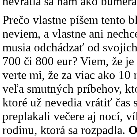
nevrátia sa nám ako bumera
Prečo vlastne píšem tento b
neviem, a vlastne ani nechc
musia odchádzať od svojich d
700 či 800 eur? Viem, že je 
verte mi, že za viac ako 10
veľa smutných príbehov, kto
ktoré už nevedia vrátiť čas
preplakali večere aj nocí, ví
rodinu, ktorá sa rozpadla.
O