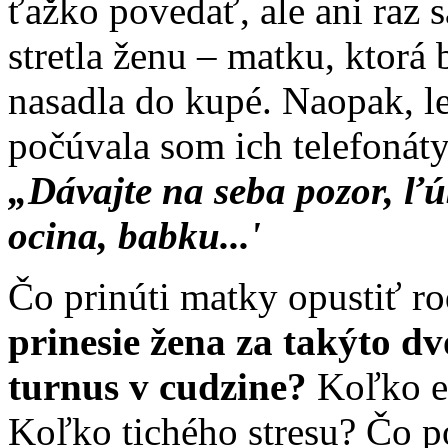
ťažko povedať, ale ani raz 
stretla ženu – matku, ktorá 
nasadla do kupé. Naopak, le
počúvala som ich telefonáty
„Dávajte na seba pozor, ľú
ocina, babku...'
Čo prinúti matky opustiť ro
prinesie žena za takýto d
turnus v cudzine?
Koľko eu
Koľko tichého stresu? Čo po