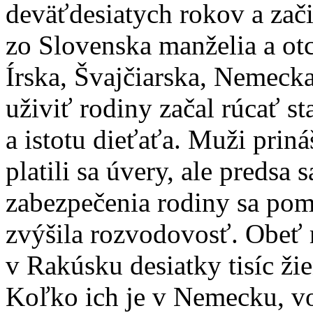
deväťdesiatych rokov a zač
zo Slovenska manželia a ot
Írska, Švajčiarska, Nemecka 
uživiť rodiny začal rúcať s
a istotu dieťaťa. Muži priná
platili sa úvery, ale predsa
zabezpečenia rodiny sa poma
zvýšila rozvodovosť. Obeť 
v Rakúsku desiatky tisíc ži
Koľko ich je v Nemecku, vo