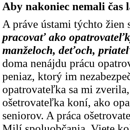
Aby nakoniec nemali čas l
A práve ústami týchto žien
pracovať ako opatrovateľk
manželoch, deťoch, priate
doma nenájdu prácu opatrov
peniaz, ktorý im nezabezpeč
opatrovateľka sa mi zverila,
ošetrovateľka koní, ako opa
seniorov. A práca ošetrovat
Milí spoluobčania. Viete ko