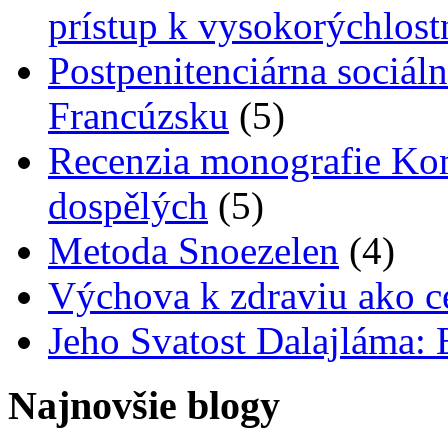
prístup k vysokorýchlos
Postpenitenciárna sociáln
Francúzsku
(5)
Recenzia monografie Ko
dospělých
(5)
Metoda Snoezelen
(4)
Výchova k zdraviu ako c
Jeho Svatost Dalajláma:
Najnovšie blogy