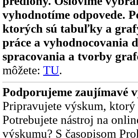
predlohy. Oslovíme vybra
vyhodnotíme odpovede. Po
ktorých sú tabuľky a gra
práce a vyhodnocovania d
spracovania a tvorby graf
môžete:
TU
.
Podporujeme zaujímavé 
Pripravujete výskum, ktor
Potrebujete nástroj na onli
výskumu? S časopisom Pro