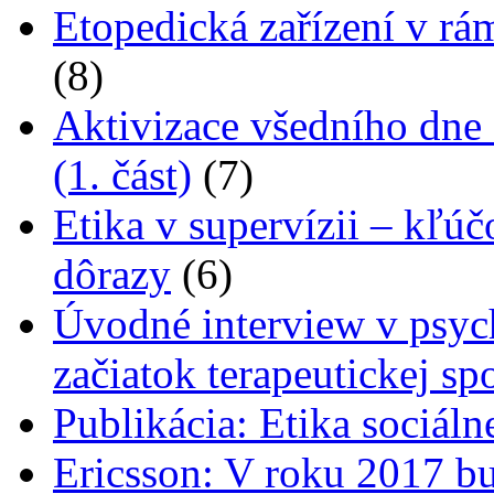
Etopedická zařízení v rá
(8)
Aktivizace všedního dne 
(1. část)
(7)
Etika v supervízii – kľú
dôrazy
(6)
Úvodné interview v psyc
začiatok terapeutickej sp
Publikácia: Etika sociáln
Ericsson: V roku 2017 b