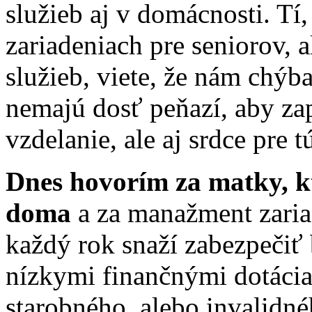
služieb aj v domácnosti. Tí,
zariadeniach pre seniorov,
služieb, viete, že nám chýba
nemajú dosť peňazí, aby zapl
vzdelanie, ale aj srdce pre t
Dnes hovorím za matky, k
doma
a za manažment zariad
každý rok snaží zabezpečiť 
nízkymi finančnými dotáci
starobného, alebo invalidn