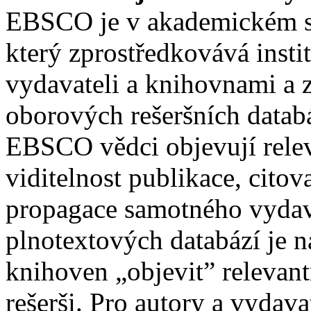
EBSCO je v akademickém s
který zprostředkovává insti
vydavateli a knihovnami a z
oborových rešeršních datab
EBSCO vědci objevují relev
viditelnost publikace, citov
propagace samotného vydava
plnotextových databází je
knihoven „objevit” relevan
rešerši. Pro autory a vydava