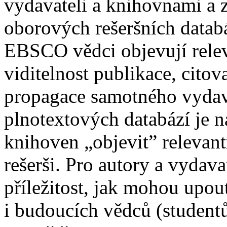
vydavateli a knihovnami a z
oborových rešeršních datab
EBSCO vědci objevují relev
viditelnost publikace, citov
propagace samotného vydava
plnotextových databází je
knihoven „objevit” relevan
rešerši. Pro autory a vydava
příležitost, jak mohou upou
i budoucích vědců (studentů