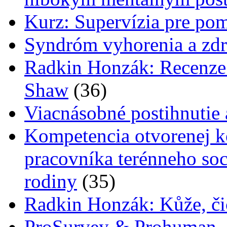
Kurz: Supervízia pre pom
Syndróm vyhorenia a zdr
Radkin Honzák: Recenze p
Shaw
(36)
Viacnásobné postihnutie
Kompetencia otvorenej 
pracovníka terénneho soc
rodiny
(35)
Radkin Honzák: Kůže, čic
ProSurvey & Prohuman - 