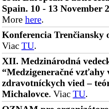
Spain. 10 - 13 November 
More
here
.
Konferencia Trenčiansky o
Viac
TU
.
XII. Medzinárodná vedeck
“Medzigeneračné vzťahy v 
zdravotníckych vied – teó
Michalovce
. Viac
TU
.