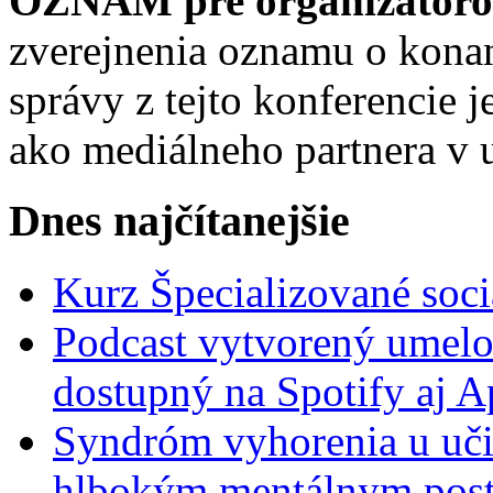
OZNAM pre organizátorov
zverejnenia oznamu o konan
správy z tejto konferencie
ako mediálneho partnera v 
Dnes najčítanejšie
Kurz Špecializované soci
Podcast vytvorený umelo
dostupný na Spotify aj A
Syndróm vyhorenia u uči
hlbokým mentálnym post