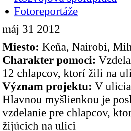
Fotoreportáže
máj
31
2012
Miesto:
Keňa, Nairobi, Mi
Charakter pomoci:
Vzdelan
12 chlapcov, ktorí žili na ul
Význam projektu:
V ulicia
Hlavnou myšlienkou je pos
vzdelanie pre chlapcov, ktorí
žijúcich na ulici