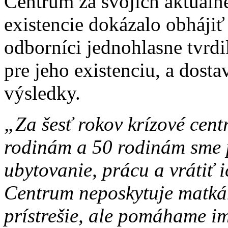
Centrum za svojich aktuáln
existencie dokázalo obhájiť
odborníci jednohlasne tvrdil
pre jeho existenciu, a dosta
výsledky.
„Za šesť rokov krízové cen
rodinám a 50 rodinám sme p
ubytovanie, prácu a vrátiť 
Centrum neposkytuje matká
prístrešie, ale pomáhame im