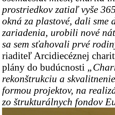
prostriedkov zatiaľ vyše 365
okná za plastové, dali sme 
zariadenia, urobili nové n
sa sem sťahovali prvé rodin
riaditeľ Arcidiecéznej chari
plány do budúcnosti
„Chari
rekonštrukciu a skvalitnenie
formou projektov, na realiz
zo štrukturálnych fondov E