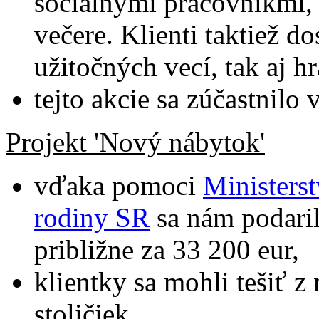
sociálnymi pracovníkmi,
večere. Klienti taktiež d
užitočných vecí, tak aj h
tejto akcie sa zúčastnilo 
Projekt 'Nový nábytok'
vďaka pomoci
Ministerst
rodiny SR
sa nám podari
približne za 33 200 eur,
klientky sa mohli tešiť z 
stoličiek,