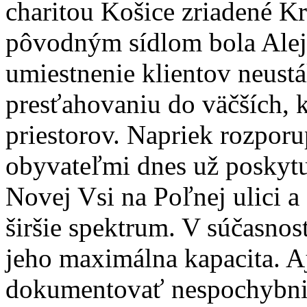
charitou Košice zriadené K
pôvodným sídlom bola Alejo
umiestnenie klientov neustál
presťahovaniu do väčších, 
priestorov. Napriek rozporu
obyvateľmi dnes už poskytu
Novej Vsi na Poľnej ulici
širšie spektrum. V súčasnost
jeho maximálna kapacita. 
dokumentovať nespochybnit