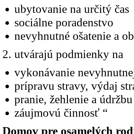
ubytovanie na určitý čas
sociálne poradenstvo
nevyhnutné ošatenie a o
2. utvárajú podmienky na
vykonávanie nevyhnutnej
prípravu stravy, výdaj st
pranie, žehlenie a údržbu 
záujmovú činnosť “
Domov pre osamelých rod