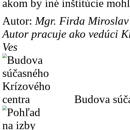
akom by iné inštitúcie mohl
Autor:
Mgr. Firda Miroslav 
Autor pracuje ako vedúci K
Ves
Budova súča