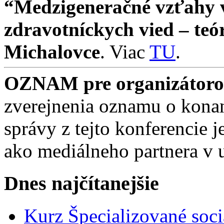
“Medzigeneračné vzťahy v 
zdravotníckych vied – teó
Michalovce
. Viac
TU
.
OZNAM pre organizátorov
zverejnenia oznamu o konan
správy z tejto konferencie
ako mediálneho partnera v 
Dnes najčítanejšie
Kurz Špecializované soci