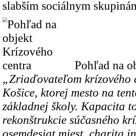
slabším sociálnym skupiná
Pohľad na ob
„Zriaďovateľom krízového c
Košice, ktorej mesto na tent
základnej školy. Kapacita t
rekonštrukcie súčasného krí
osemdesiat miest, charita i