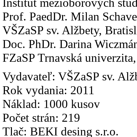
Institut mezioborových stud
Prof. PaedDr. Milan Schave
VŠZaSP sv. Alžbety, Bratis
Doc. PhDr. Darina Wiczmá
FZaSP Trnavská univerzita,
Vydavateľ: VŠZaSP sv. Alžb
Rok vydania: 2011
Náklad: 1000 kusov
Počet strán: 219
Tlač: BEKI desing s.r.o.