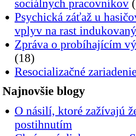
sociálnych pracovníkov
Psychická záťaž u hasičov,
vplyv na rast indukovan
Zpráva o probíhajícím vý
(18)
Resocializačné zariadenie
Najnovšie blogy
O násilí, ktoré zažívajú 
postihnutím