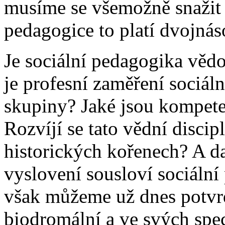
musíme se všemožně snažit o
pedagogice to platí dvojnás
Je sociální pedagogika vědo
je profesní zaměření sociál
skupiny? Jaké jsou kompet
Rozvíjí se tato vědní discip
historických kořenech? A dal
vyslovení sousloví sociáln
však můžeme už dnes potvrdit
biodromální a ve svých speci