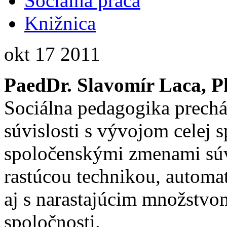
Sociálna práca
Knižnica
okt
17
2011
PaedDr. Slavomír Laca, P
Sociálna pedagogika prech
súvislosti s vývojom celej 
spoločenskými zmenami súv
rastúcou technikou, automat
aj s narastajúcim množstvo
spoločnosti.