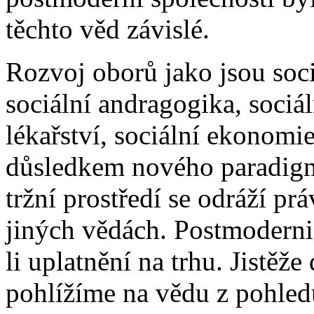
těchto věd závislé.
Rozvoj oborů jako jsou soci
sociální andragogika, sociál
lékařství, sociální ekonomie
důsledkem nového paradigm
tržní prostředí se odráží pr
jiných vědách. Postmodernis
li uplatnění na trhu. Jistěže 
pohlížíme na vědu z pohled