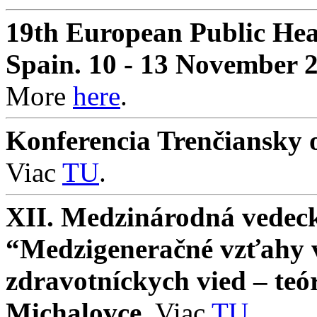
19th European Public Hea
Spain. 10 - 13 November 
More
here
.
Konferencia Trenčiansky o
Viac
TU
.
XII. Medzinárodná vedeck
“Medzigeneračné vzťahy v 
zdravotníckych vied – teó
Michalovce
. Viac
TU
.