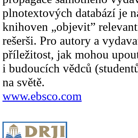
plnotextových databází je
knihoven „objevit” relevan
rešerši. Pro autory a vydava
příležitost, jak mohou upou
i budoucích vědců (studentů
na světě.
www.ebsco.com