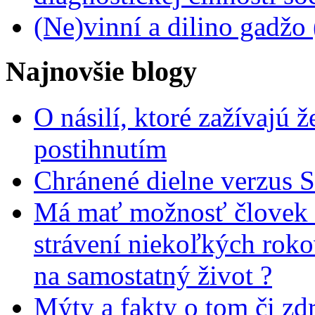
(Ne)vinní a dilino gadžo
Najnovšie blogy
O násilí, ktoré zažívajú 
postihnutím
Chránené dielne verzus 
Má mať možnosť človek 
strávení niekoľkých rok
na samostatný život ?
Mýty a fakty o tom či zd