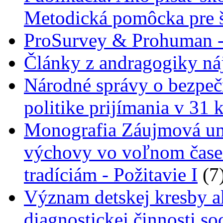
Metodická pomôcka pre š
ProSurvey & Prohuman - 
Články z andragogiky náj
Národné správy o bezpečn
politike prijímania v 31 
Monografia Záujmová ume
výchovy vo voľnom čase
tradíciám - Požitavie I
(7
Význam detskej kresby a
diagnostickej činnosti s