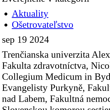
Aktuality
Ošetrovateľstvo
sep
19
2024
Trenčianska univerzita Ale
Fakulta zdravotníctva, Nico
Collegium Medicum in Bydg
Evangelisty Purkyně, Fakult
nad Labem, Fakultná nemocn
Slovenskou komorou sestier