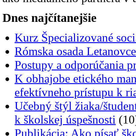
Dnes najčítanejšie
Kurz Špecializované soci
Rómska osada Letanovce 
Postupy a odporúčania pr
K obhajobe etického ma
efektívneho prístupu k r
Učebný štýl žiaka/študen
k školskej úspešnosti
(10
Publikácia: Ako písať šk