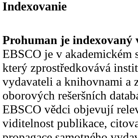
Indexovanie
Prohuman je indexovaný
EBSCO je v akademickém s
který zprostředkovává insti
vydavateli a knihovnami a z
oborových rešeršních datab
EBSCO vědci objevují relev
viditelnost publikace, citov
propagace samotného vydava