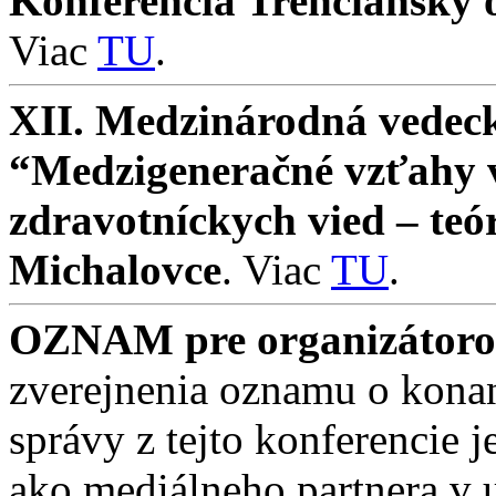
Konferencia Trenčiansky o
Viac
TU
.
XII. Medzinárodná vedeck
“Medzigeneračné vzťahy v 
zdravotníckych vied – teó
Michalovce
. Viac
TU
.
OZNAM pre organizátorov
zverejnenia oznamu o konan
správy z tejto konferencie
ako mediálneho partnera v 