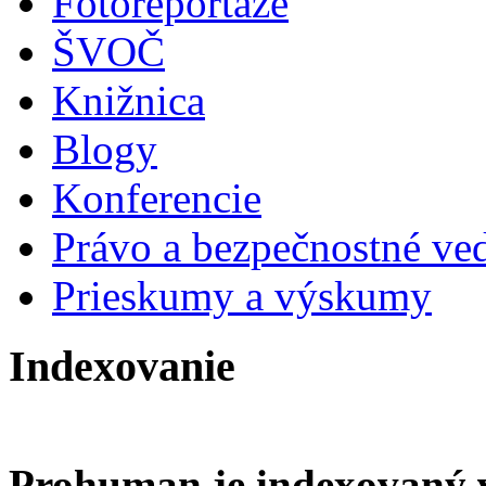
Fotoreportáže
ŠVOČ
Knižnica
Blogy
Konferencie
Právo a bezpečnostné ve
Prieskumy a výskumy
Indexovanie
Prohuman je indexovaný