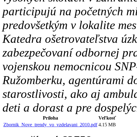
participujú na početných m
predovšetkým v lokalite me
Katedra ošetrovateľstva úzk
zabezpečovaní odbornej pra
vojenskou nemocnicou SNP-
Ružomberku, agentúrami do
starostlivosti, ako aj ambu
deti a dorast a pre dospelýc
Príloha
Veľkosť
Zbornik_Nove_trendy_vo_vzdelavani_2010.pdf
4.15 MB