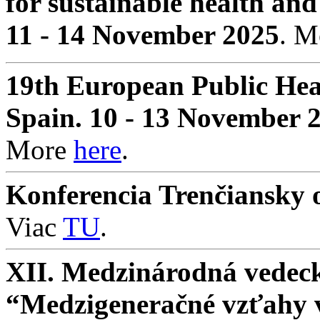
for sustainable health and
11 - 14 November 2025
. 
19th European Public Hea
Spain. 10 - 13 November 
More
here
.
Konferencia Trenčiansky o
Viac
TU
.
XII. Medzinárodná vedeck
“Medzigeneračné vzťahy v 