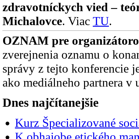
zdravotníckych vied – teó
Michalovce
. Viac
TU
.
OZNAM pre organizátorov
zverejnenia oznamu o konan
správy z tejto konferencie
ako mediálneho partnera v 
Dnes najčítanejšie
Kurz Špecializované soci
K obhajobe etického ma