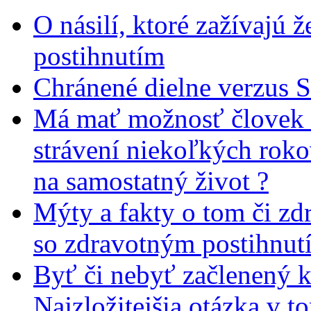
O násilí, ktoré zažívajú 
postihnutím
Chránené dielne verzus 
Má mať možnosť človek 
strávení niekoľkých rok
na samostatný život ?
Mýty a fakty o tom či zd
so zdravotným postihnut
Byť či nebyť začlenený 
Najzložitejšia otázka v t