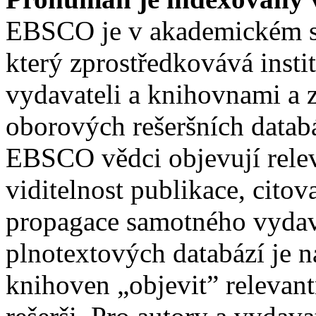
EBSCO je v akademickém s
který zprostředkovává insti
vydavateli a knihovnami a z
oborových rešeršních datab
EBSCO vědci objevují relev
viditelnost publikace, citov
propagace samotného vydava
plnotextových databází je
knihoven „objevit” relevan