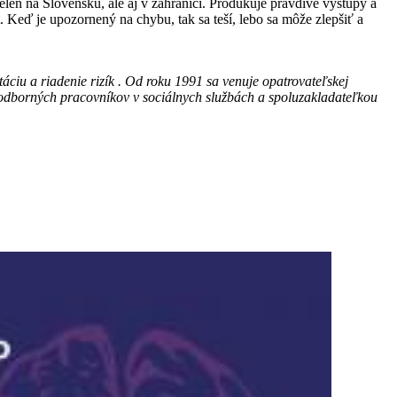
elen na Slovensku, ale aj v zahraničí. Produkuje pravdivé výstupy a
eď je upozornený na chybu, tak sa teší, lebo sa môže zlepšiť a
iu a riadenie rizík . Od roku 1991 sa venuje opatrovateľskej
e odborných pracovníkov v sociálnych službách a spoluzakladateľkou