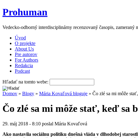
Prohuman
Vedecko-odborný interdisciplinárny recenzovaný časopis, zameraný n
Úvod
O projekte
About Us
Pre autorov
For Authors
Redakcia
Podcast
Hľadať na tomto webe:
Domov
»
Blogy
»
Mária Kovaľová bloguje
» Čo zlé sa mi môže stať,
Čo zlé sa mi môže stať, keď sa
29. máj 2018 - 8:10 poslal Mária Kovaľová
Ako nastavila sociálnu politiku dnešná vláda v dlhodobej starostl