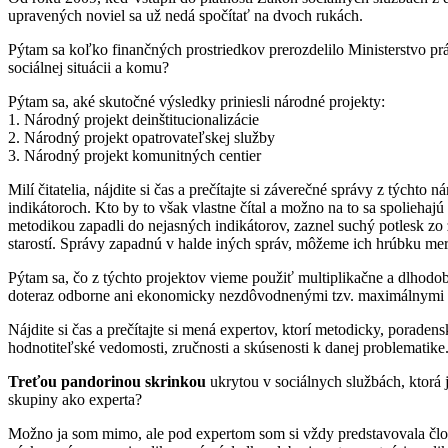
upravených noviel sa už nedá spočítať na dvoch rukách.
Pýtam sa koľko finančných prostriedkov prerozdelilo Ministerstvo práce
sociálnej situácii a komu?
Pýtam sa, aké skutočné výsledky priniesli národné projekty:
1. Národný projekt deinštitucionalizácie
2. Národný projekt opatrovateľskej služby
3. Národný projekt komunitných centier
Milí čitatelia, nájdite si čas a prečítajte si záverečné správy z tých
indikátoroch. Kto by to však vlastne čítal a možno na to sa spolieha
metodikou zapadli do nejasných indikátorov, zaznel suchý potlesk zo 
starostí. Správy zapadnú v halde iných správ, môžeme ich hrúbku mer
Pýtam sa, čo z týchto projektov vieme použiť multiplikačne a dlhod
doteraz odborne ani ekonomicky nezdôvodnenými tzv. maximálnymi kap
Nájdite si čas a prečítajte si mená expertov, ktorí metodicky, poradens
hodnotiteľské vedomosti, zručnosti a skúsenosti k danej problematike
Treťou pandorinou skrinkou
ukrytou v sociálnych službách, ktorá 
skupiny ako experta?
Možno ja som mimo, ale pod expertom som si vždy predstavovala človek