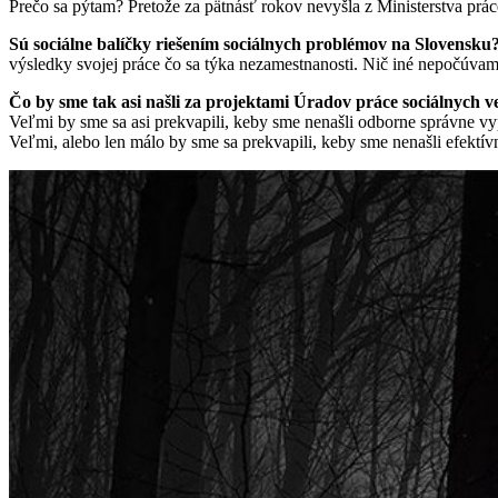
Prečo sa pýtam? Pretože za pätnásť rokov nevyšla z Ministerstva prác
Sú sociálne balíčky riešením sociálnych problémov na Slovensku
výsledky svojej práce čo sa týka nezamestnanosti. Nič iné nepočúvam
Čo by sme tak asi našli za projektami Úradov práce sociálnych v
Veľmi by sme sa asi prekvapili, keby sme nenašli odborne správne vy
Veľmi, alebo len málo by sme sa prekvapili, keby sme nenašli efektív