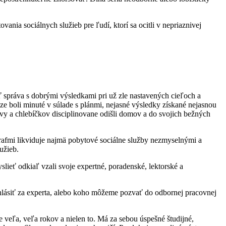
ania sociálnych služieb pre ľudí, ktorí sa ocitli v nepriaznivej
ísať správa s dobrými výsledkami pri už zle nastavených cieľoch a
ze boli minuté v súlade s plánmi, nejasné výsledky získané nejasnou
kávy a chlebíčkov disciplinovane odišli domov a do svojich bežných
rafmi likviduje najmä pobytové sociálne služby nezmyselnými a
užieb.
yslieť odkiaľ vzali svoje expertné, poradenské, lektorské a
 vyhlásiť za experta, alebo koho môžeme pozvať do odbornej pracovnej
 veľa, veľa rokov a nielen to. Má za sebou úspešné študijné,