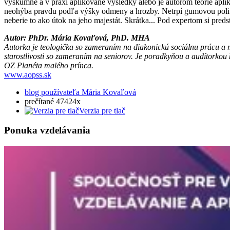
výskumné a v praxi aplikované výsledky alebo je autorom teórie apliko
neohýba pravdu podľa výšky odmeny a hrozby. Netrpí gumovou politic
neberie to ako útok na jeho majestát. Skrátka... Pod expertom si pre
Autor: PhDr. Mária Kovaľová, PhD. MHA
Autorka je teologička so zameraním na diakonickú sociálnu prácu a 
starostlivosti so zameraním na seniorov. Je poradkyňou a audítorkou
OZ Planéta malého prínca.
www.aopss.sk
blog používateľa Mária Kovaľová
prečítané 47424x
Verzia pre tlač
Ponuka vzdelávania