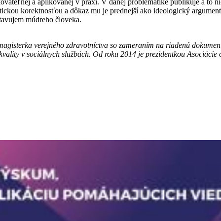
vateľnej a aplikovanej v praxi. V danej problematike publikuje a to ni
kou korektnosťou a dôkaz mu je prednejší ako ideologický argument. K
dstavujem múdreho človeka.
magisterka verejného zdravotníctva so zameraním na riadenú dokumentác
 kvality v sociálnych službách. Od roku 2014 je prezidentkou Asociáci