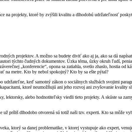
 na projekty, ktoré by zvýšili kvalitu a dlhodobú udržateľnosť poskytov
to národných projektov. A možno sa budete diviť ako aj ja, ako sa dá nap
jú autori týchto čudných dokumentov. Úzka téma, úzky okruh ľudí, penia
záverečnej „konferencie“, opona sa zatiahla, svetlo zhaslo, hostia od 
ať na metre. Kto by nebol spokojný? Kto by sa ešte pýtal?
obo udržateľne, keď samotný zákon o sociálnych službách svojimi parag
acitami, ktoré neumožňujú ani jeho rozvoj ani zvyšovanie kvality sl
ky, lektorsky, alebo hodnotiteľsky viedli tieto projekty. A skúste sa zam
.
je už príliš dlhodobo otvorená sú totiž naši tzv. experti. Kto sa môže
a, ktorý sa danej problematike, v ktorej vystupuje ako expert, venuje