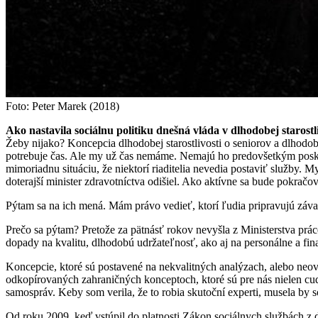
Foto: Peter Marek (2018)
Ako nastavila sociálnu politiku dnešná vláda v dlhodobej starostl
Žeby nijako? Koncepcia dlhodobej starostlivosti o seniorov a dlhodobo
potrebuje čas. Ale my už čas nemáme. Nemajú ho predovšetkým poskyto
mimoriadnu situáciu, že niektorí riaditelia nevedia postaviť služby. M
doterajší minister zdravotníctva odišiel. Ako aktívne sa bude pokračov
Pýtam sa na ich mená. Mám právo vedieť, ktorí ľudia pripravujú závaž
Prečo sa pýtam? Pretože za pätnásť rokov nevyšla z Ministerstva prá
dopady na kvalitu, dlhodobú udržateľnosť, ako aj na personálne a fin
Koncepcie, ktoré sú postavené na nekvalitných analýzach, alebo ne
odkopírovaných zahraničných konceptoch, ktoré sú pre nás nielen cudzi
samospráv. Keby som verila, že to robia skutoční experti, musela by
Od roku 2009, keď vstúpil do platnosti Zákon sociálnych službách z d