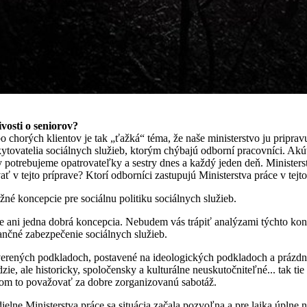
ivosti o seniorov?
 chorých klientov je tak „ťažká“ téma, že naše ministerstvo ju priprav
vatelia sociálnych služieb, ktorým chýbajú odborní pracovníci. Akútn
y potrebujeme opatrovateľky a sestry dnes a každý jeden deň. Ministerst
ať v tejto príprave? Ktorí odborníci zastupujú Ministerstva práce v tej
né koncepcie pre sociálnu politiku sociálnych služieb.
ce ani jedna dobrá koncepcia. Nebudem vás trápiť analýzami týchto kon
ančné zabezpečenie sociálnych služieb.
overených podkladoch, postavené na ideologických podkladoch a prázd
e, ale historicky, spoločensky a kulturálne neuskutočniteľné... tak tie
 som to považovať za dobre zorganizovanú sabotáž.
ielne Ministerstva práce sa situácia začala pozvoľna a pre laika úplne