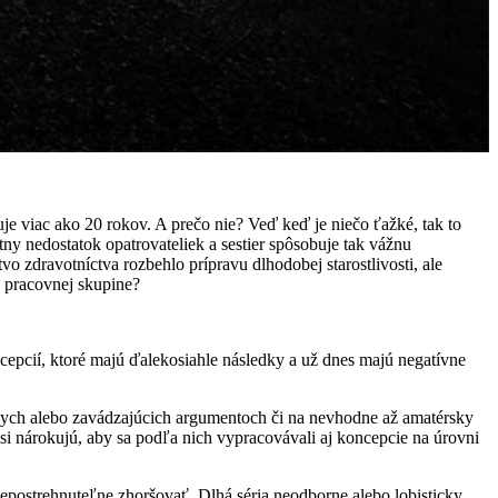
uje viac ako 20 rokov. A prečo nie? Veď keď je niečo ťažké, tak to
y nedostatok opatrovateliek a sestier spôsobuje tak vážnu
vo zdravotníctva rozbehlo prípravu dlhodobej starostlivosti, ale
to pracovnej skupine?
cepcií, ktoré majú ďalekosiahle následky a už dnes majú negatívne
nych alebo zavádzajúcich argumentoch či na nevhodne až amatérsky
 si nárokujú, aby sa podľa nich vypracovávali aj koncepcie na úrovni
 nepostrehnuteľne zhoršovať. Dlhá séria neodborne alebo lobisticky