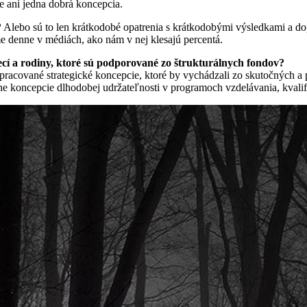
e ani jedna dobrá koncepcia.
?
Alebo sú to len krátkodobé opatrenia s krátkodobými výsledkami a do
e denne v médiách, ako nám v nej klesajú percentá.
ecí a rodiny, ktoré sú podporované zo štrukturálnych fondov?
pracované strategické koncepcie, ktoré by vychádzali zo skutočných a
ne koncepcie dlhodobej udržateľnosti v programoch vzdelávania, kvalifi