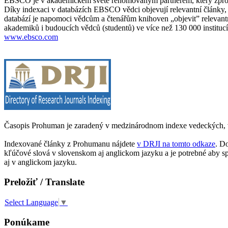
EBSCO je v akademickém světě renomovaným partnerem, který zprostře
Díky indexaci v databázích EBSCO vědci objevují relevantní články, č
databází je napomoci vědcům a čtenářům knihoven „objevit” relevantní 
akademiků i budoucích vědců (studentů) ve více než 130 000 institucí
www.ebsco.com
Časopis Prohuman je zaradený v medzinárodnom indexe vedeckých, 
Indexované články z Prohumanu nájdete
v DRJI na tomto odkaze
. D
kľúčové slová v slovenskom aj anglickom jazyku a je potrebné aby spĺ
aj v anglickom jazyku.
Preložiť / Translate
Select Language
▼
Ponúkame