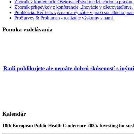
Zborník z konferencie Ošetrovateľstvo medzi teóriou a praxou
Zborník príspevkov z konferencie ,,Inovácie v ošetrovateľstve
Publikácia: Reč tela: význam a využitie v praxi sociálneho pr
ProSurvey & Prohuman - realizujte výskumy s nami
Ponuka vzdelávania
Radi publikujete ale nemáte dobrú skúsenosť s iný
Kalendár
18th European Public Health Conference 2025. Investing for sust