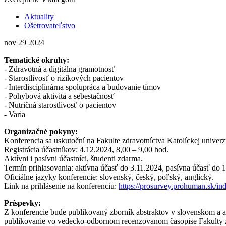
Aktuality
Ošetrovateľstvo
nov
29
2024
Tematické okruhy:
- Zdravotná a digitálna gramotnosť
- Starostlivosť o rizikových pacientov
- Interdisciplinárna spolupráca a budovanie tímov
- Pohybová aktivita a sebestačnosť
- Nutričná starostlivosť o pacientov
- Varia
Organizačné pokyny:
Konferencia sa uskutoční na Fakulte zdravotníctva Katolíckej univ
Registrácia účastníkov: 4.12.2024, 8,00 – 9,00 hod.
Aktívni i pasívni účastníci, študenti zdarma.
Termín prihlasovania: aktívna účasť do 3.11.2024, pasívna účasť do 
Oficiálne jazyky konferencie: slovenský, český, poľský, anglický.
Link na prihlásenie na konferenciu:
https://prosurvey.prohuman.sk/i
Príspevky:
Z konferencie bude publikovaný zborník abstraktov v slovenskom a 
publikovanie vo vedecko-odbornom recenzovanom časopise Fakulty 