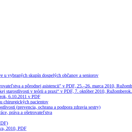
ľstve u vybraných skupín dospelých občanov a seniorov
trovateľstva a pôrodnej asistencii" v PDF, 25.–26. marca 2010, Ružom
ej starostlivosti v teórii a praxi“ v PDF, 7. október 2010, Ružomberok.
erok, 6.10.2011 v PDF
 u chirurgických pacientov
stlivosti (prevencia, ochrana a podpora zdravia sestry)
ráce, práva a ošetrovateľstva
PDF)
tva, 2010, PDF