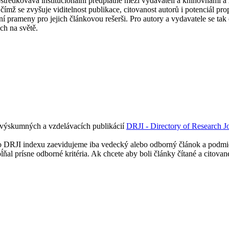
dkovává institucionální předplatné mezi vydavateli a knihovnami a zvi
ímž se zvyšuje viditelnost publikace, citovanost autorů i potenciál p
prameny pro jejich článkovou rešerši. Pro autory a vydavatele se tak o
ch na světě.
výskumných a vzdelávacích publikácií
DRJI - Directory of Research J
o DRJI indexu zaevidujeme iba vedecký alebo odborný článok a podmie
ňal prísne odborné kritéria. Ak chcete aby boli články čítané a citov