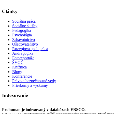
Články
Sociálna práca
Sociálne služby
Pedagogika
Psychológia
Zdravotníctvo
Ošetrovateľstvo
Rozvojová spolupráca
Andragogika
Fotoreportáže
ŠVOČ
Knižnica
Blogy
Konferencie
Právo a bezpečnostné vedy
Prieskumy a výskumy
Indexovanie
Prohuman je indexovaný v databázach EBSCO.