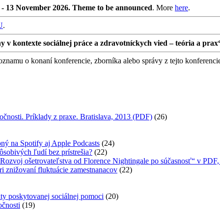
0 - 13 November 2026. Theme to be announced
. More
here
.
U
.
 kontexte sociálnej práce a zdravotníckych vied – teória a prax
namu o konaní konferencie, zborníka alebo správy z tejto konferenci
očnosti. Príklady z praxe. Bratislava, 2013 (PDF)
(26)
ný na Spotify aj Apple Podcasts
(24)
ôsobivých ľudí bez prístrešia?
(22)
. Rozvoj ošetrovateľstva od Florence Nightingale po súčasnosť“ v PDF
ri znižovaní fluktuácie zamestnanacov
(22)
ity poskytovanej sociálnej pomoci
(20)
očnosti
(19)