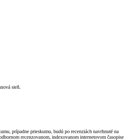
nová sieň.
kumu, prípadne prieskumu, budú po recenziách navrhnuté na
-odbornom recenzovanom, indexovanom internetovom časopise