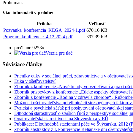
Prohuman.
Viac informácií v prílohe:
Príloha
Veľkosť
Pozvanka_konferencia_KEGA_2024-1.pdf
670.16 KB
Program_konferencie_4.12.2024.pdf
397.39 KB
prečítané 9253x
Verzia pre tlač
Súvisiace články
Prieniky etiky v sociálnej práci, zdravotníctve a v ošetrovate
Etika v ošetřovatelství
Zborník z konferencie „Nové trendy vo vzdelávaní a praxi oše
Zborník príspevkov z konferencie „Etické aspekty ošetrovateľsk
Zborník z konferencie ,,Rodina v zdraví a chorobe“ , Ružomb
Možnosti ošetrovateľstva pri eliminácii stresogénnych faktorov
Fyzická a psychická záťaž pri poskytovaní ošetrovateľskej staro
Dlhodobá starostlivosť o starších ľudí z perspektívy sociálnej p
Opatrovateľská starostlivosť na Slovensku a v EÚ
Publikace: Dlouhodobá stacionární péče ve Švýcarsku, 2012 (
Zborník abstraktov z I. konferencie Belianske dni ošetrovateľs