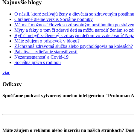
Najnovšie blogy
O násilí, ktoré zažívajú ženy a dievčatá so zdravotným postihn
Chránené dielne verzus Sociálne podniky
Má mať možnosť človek so zdravotným postihnutím po strávení
Mýty a fakty o tom či zdravé deti sa môžu narodiť ženám so z
Byť či nebyť začlenený k zdravým deťom vo vzdelávaní? Najzlo
Máte záujem o príspevok v blogu?
Záchranná zdravotná služba alebo psychológovia na kolesách?
Paliatíva – zdieľanie starostlivosti
Nezamestnanosť a Covid-19
Sociálna práca s rodinou
viac
Odkazy
Spúšťame podcast vytvorený umelou inteligenciou "Prohuman A
Máte záujem o reklamu alebo inzerciu na našich stránkach? Dosta