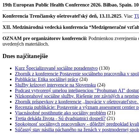
19th European Public Health Conference 2026. Bilbao, Spain. 1
Konferencia Trenčiansky ošetrovateľský deň, 13.11.2025
. Viac
T
XII. Medzinárodná vedecká konferencia “Medzigeneračné vzťahy v
OZNAM pre organizátorov konferencií:
Podmienkou zverejnenia oz
uvedených materiáloch.
Dnes najčítanejšie
Kurz Špecializované sociálne poradenstvo
(130)
Zborník z konferencie Postavenie sociálneho pracovníka v spol
Publikácia: Etika sociálnej práce
(24)
Služby krízovej intervencie na Slovensku
(24)
Podcast vytvorený umelou inteligenciou "Prohuman AI" dostup
Nízkoprahové sociálne služby. Riešenie pre závislých a neprisp
Zborník príspevkov z konferencie ,,Inovácie v ošetrovateľstve
Recenzia publikácie: Postavenie a význam assessment centier p
Viacnásobné postihnutie ako sociálny problém
(21)
Tretia dekáda života - Sú dvadsiatnici dospelí?
(21)
Spokojnosť sociálnych pracovníkov - dôležitý predpoklad kval
Súčasný stav násilia páchaného na ženách v postmodernej spol