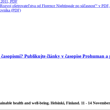
, 2011, PDF
. Rozvoj ošetrovateľstva od Florence Nightingale po súčasnosť“ v PDF
acovníka (PDF)
mi časopismi? Publikujte články v časopise Prohuman
ainable health and well-being. Helsinki, Finland. 11 - 14 Novembe