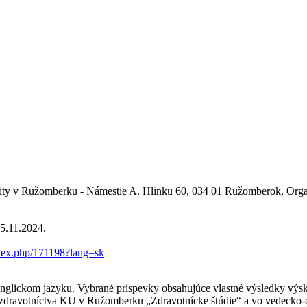
erzity v Ružomberku - Námestie A. Hlinku 60, 034 01 Ružomberok, Orga
15.11.2024.
ndex.php/171198?lang=sk
anglickom jazyku. Vybrané príspevky obsahujúce vlastné výsledky výs
zdravotníctva KU v Ružomberku „Zdravotnícke štúdie“ a vo vedecko