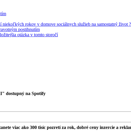
utím
 niekoľkých rokov v domove sociálnych služieb na samostatný život ?
dravotným postihnutím
žitejšia otázka v tomto storočí
I" dostupný na Spotify
nete viac ako 300 tisíc pozretí za rok, dobré ceny inzercie a rek