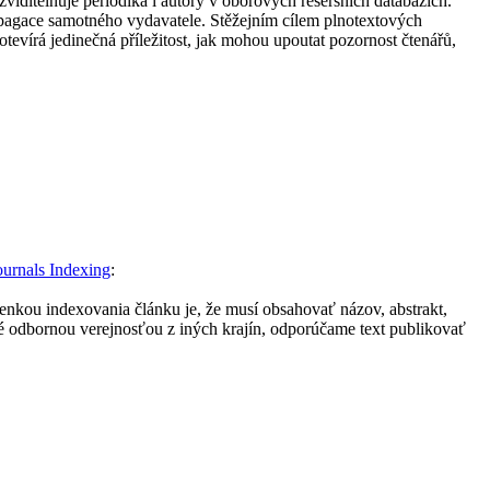
ditelňuje periodika i autory v oborových rešeršních databázích.
ropagace samotného vydavatele. Stěžejním cílem plnotextových
tevírá jedinečná příležitost, jak mohou upoutat pozornost čtenářů,
ournals Indexing
:
nkou indexovania článku je, že musí obsahovať názov, abstrakt,
ané odbornou verejnosťou z iných krajín, odporúčame text publikovať