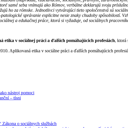
 ktoré samé seba vnímajú ako Rómov, verbálne deklarujú svoju prísluš
ujú ho za rómske. Jednotlivci vytvárajúci tieto spoločenstvá sú sociáln
o-patologické správanie explicitne nesie znaky chudoby spôsobilostí. V
ociálnej a edukačnej práce, ktorá si vyžaduje, od sociálnych pracovník
á etika v sociálnej práci a ďalších pomáhajúcich profesiách
, ktorá
ovaná etika v sociálne práci a ďalších pomáhajúcich profesiách. 
ako nástroj pomoci
ční – tísni
“ Zákona o sociálnych službách