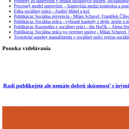
Postrehy zo supervízie v oblasti sociálnych služieb, sociálnop
Procesný model supervízie – Supervízia medzi kontrolou a po
Etika sociálnej práce - Andrej Mátel a kol.
Publikácia: Sociálna prevencia - Milan Schavel, František Číš
Publikácia: Sociálna práca - vybrané kapitoly z dejín, teórie a
Publikácia: Kazuistika v sociálnej práci - Ján Hučík – Alena H
Publikácia: Sociálna práca vo verejnej správe - Milan Schavel
Teoretické aspekty manažmentu v sociálnej práci verzus sociá
Ponuka vzdelávania
Radi publikujete ale nemáte dobrú skúsenosť s iný