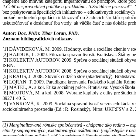
chápeme ako mravnú kategóriu implantovanú do princípov, ktoré podľa
4.Čeliť nespravodlivej politike a praktikám…5.Solidárne pracovať”
.
bez poskytovania špecifických inkluzívno – edukatívnych sociálnych
možné predmetnú populáciu inkluzovať do žiaducich štruktúr spoločnos
uskutočňovať a dosiahnuť iba vtedy, ak väčšia časť z nás dokáže pr
Autor:
Doc. PhDr. Tibor Loran, PhD.
Zoznam bibliografických odkazov
[1] DÁVIDEKOVÁ, M. 2009. Hodnoty, etika a sociálne cítenie v soci
[2] HAJDUK, Ľ. 2009. Filozofia spravodlivosti. Bratislava: Štátny 
[3] KOLEKTÍV AUTOROV. 2009. Správa o sociálnej situácii obyvateľs
ISBN.
[4] KOLEKTÍV AUTOROV. 2008. Správa o sociálnej situácii obyvateľs
[5] KRAUS, J. 2008. Slovník cudzích slov (akademický). Bratislava
[6] LORAN, T. 2009. Paradigma kreovania ľudského kapitálu Rómov
[7] MÁTEL, A. a kol. Etika sociálnej práce. Bratislava: Vysoká škola
[8] MOJTOVÁ, M. a kol. 2008. Vybrané kapitoly z etiky pre študentov
89271-40-5.
[9] VANKOVÁ, K. 2009. Sociálna spravodlivosť verzus edukácia v šk
sociokultúrneho prostredia (Ed.: R. Rosinský). Nitra: UKF:FSV a Z
____________________________________
(1) Marginalizované rómske spoločenstvá - chápeme ako reálno – expl
etnicky segregovaných, exkludovaných osídleniach (najčastejšie v osad
pozemných komunikácií, atď.) a prístupu k štandardným civilizačným