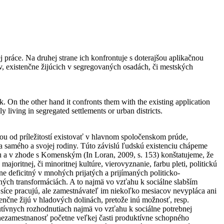
 práce. Na druhej strane ich konfrontuje s doterajšou aplikačnou
, existenčne žijúcich v segregovaných osadách, či mestských
k. On the other hand it confronts them with the existing application
living in segregated settlements or urban districts.
ou od príležitostí existovať v hlavnom spoločenskom prúde,
ba samého a svojej rodiny. Túto závislú ľudskú existenciu chápeme
u a v zhode s Komenským (In Loran, 2009, s. 153) konštatujeme, že
majoritnej, či minoritnej kultúre, vierovyznanie, farbu pleti, politickú
ne deficitný v mnohých prijatých a prijímaných politicko-
ných transformáciách. A to najmä vo vzťahu k sociálne slabším
síce pracujú, ale zamestnávateľ im niekoľko mesiacov nevypláca ani
čne žijú v hladových dolinách, pretože inú možnosť, resp.
kutívnych rozhodnutiach najmä vo vzťahu k sociálne potrebnej
á nezamestnanosť početne veľkej časti produktívne schopného