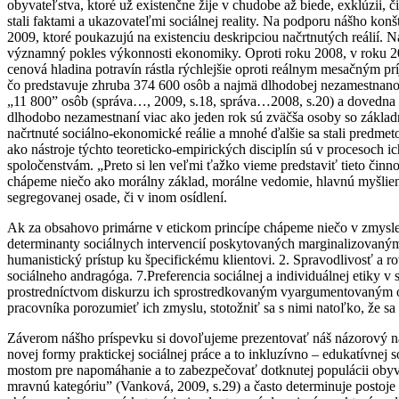
obyvateľstva, ktoré už existenčne žije v chudobe až biede, exklúzii, 
stali faktami a ukazovateľmi sociálnej reality. Na podporu nášho kon
2009, ktoré poukazujú na existenciu deskripciou načrtnutých reálií.
významný pokles výkonnosti ekonomiky. Oproti roku 2008, v roku 200
cenová hladina potravín rástla rýchlejšie oproti reálnym mesačným pr
čo predstavuje zhruba 374 600 osôb a najmä dlhodobej nezamestnanos
„11 800” osôb (správa…, 2009, s.18, správa…2008, s.20) a dovedna 
dlhodobo nezamestnaní viac ako jeden rok sú zväčša osoby so základ
načrtnuté sociálno-ekonomické reálie a mnohé ďalšie sa stali predmeto
ako nástroje týchto teoreticko-empirických disciplín sú v procesoc
spoločenstvám. „Preto si len veľmi ťažko vieme predstaviť tieto činno
chápeme niečo ako morálny základ, morálne vedomie, hlavnú myšlienku,
segregovanej osade, či v inom osídlení.
Ak za obsahovo primárne v etickom princípe chápeme niečo v zmysle
determinanty sociálnych intervencií poskytovaných marginalizovaným
humanistický prístup ku špecifickému klientovi. 2. Spravodlivosť a r
sociálneho andragóga. 7.Preferencia sociálnej a individuálnej etiky v
prostredníctvom diskurzu ich sprostredkovaným vyargumentovaným o
pracovníka porozumieť ich zmyslu, stotožniť sa s nimi natoľko, že 
Záverom nášho príspevku si dovoľujeme prezentovať náš názorový n
novej formy praktickej sociálnej práce a to inkluzívno – edukatívnej
mostom pre napomáhanie a to zabezpečovať dotknutej populácii obyvat
mravnú kategóriu” (Vanková, 2009, s.29) a často determinuje posto