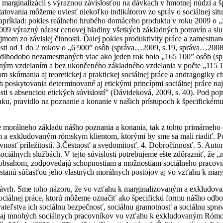
či marginalizácii s výraznou závislosťou na dávkach v hmotnej núdzi a 
štatovania môžeme uviesť niekoľko indikátorov zo správ o sociálnej si
 Napríklad: pokles reálneho hrubého domáceho produktu v roku 2009 o 
9 výrazný nárast cenovej hladiny všetkých základných potravín a slu
íjmom zo závislej činnosti. Ďalej pokles produktivity práce a zamestna
ti od 1 do 2 rokov o „6 900” osôb (správa…2009, s.19, správa…2008, 
dlhodobo nezamestnaných viac ako jeden rok bolo „165 100” osôb (spr
ným vzdelaním a bez ukončeného základného vzdelania v počte „115 11
m skúmania aj teoretickej a praktickej sociálnej práce a andragogiky ch
h ich poskytovania determinované aj etickými princípmi sociálnej prá
sti s absenciou etických súvislostí” (Dávideková, 2009, s. 40). Pod poj
 pravidlo na poznanie a konanie v našich prístupoch k špecifickému kli
 morálneho základu nášho poznania a konania, tak z tohto primárneho 
 a exkludovaným rómskym klientom, ktorými by sme sa mali riadiť. Pod
ovnosť príležitostí. 3.Čestnosť a svedomitosť. 4. Dobročinnosť. 5. Au
 sociálnych službách. V tejto súvislosti potrebujeme ešte zdôrazniť, že
bsahom, zodpovedajú schopnostiam a možnostiam sociálneho pracovní
sa stanú súčasťou jeho vlastných morálnych postojov aj vo vzťahu k m
ávrh. Sme toho názoru, že vo vzťahu k marginalizovaným a exkludov
 sociálnej práce, ktorú môžeme označiť ako špecifickú formu nášho odbo
eľstva ich sociálnu bezpečnosť, sociálnu gramotnosť a sociálnu sprav
je aj mnohých sociálnych pracovníkov vo vzťahu k exkludovaným Rómom