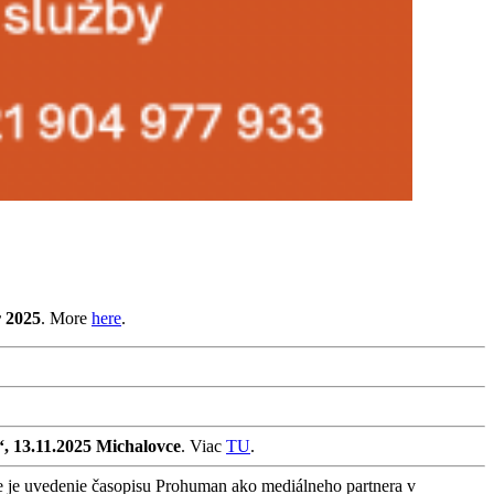
r 2025
. More
here
.
“, 13.11.2025 Michalovce
. Viac
TU
.
e je uvedenie časopisu Prohuman ako mediálneho partnera v