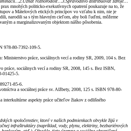
kriminácii…2.Uznať rôznorodosť…3.Spravodlivo distribuovať zdroje…
 prax mnohých politicko-exekutívnych opatrení poukazuje na to, že
tupov a Mátelových etických princípov vo vzťahu k nim, nie je
odili, narodili sa s tým hlavným cieľom, aby boli ľuďmi, môžeme
udovaným a marginalizovaným objektom nášho pôsobenia.
BN 978-80-7392-109-5.
Ministerstvo práce, sociálnych vecí a rodiny SR, 2009, 104 s. Bez
 práce, sociálnych vecí a rodiny SR, 2008, 145 s. Bez ISBN,
0-01425-5.
0-89271-85-6.
tníctva a sociálnej práce sv. Alžbety, 2008, 125 s. ISBN 978-80-
nterkultúrne aspekty práce učiteľov žiakov z odlišného
ských spoločenstiev, ktoré v našich podmienkach obvykle žijú v
nej infraštruktúry (napríklad, vody, plynu, elektriny, bezbariérových
 bankovým, atď.). Obvykle, tieto územne a sociálne ohraničené