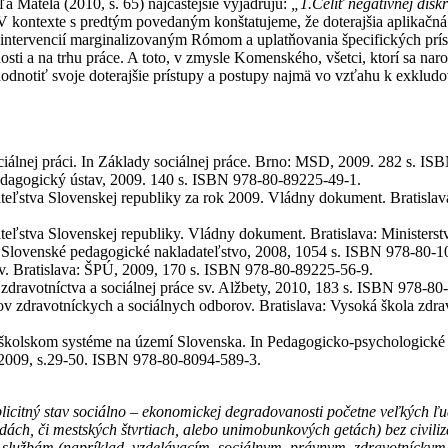
 Mátela (2010, s. 65) najčastejšie vyjadrujú:
„1.Čeliť negatívnej dis
 V kontexte s predtým povedaným konštatujeme, že doterajšia aplikačná
 intervencií marginalizovaným Rómom a uplatňovania špecifických prís
ti a na trhu práce. A toto, v zmysle Komenského, všetci, ktorí sa nar
ehodnotiť svoje doterajšie prístupy a postupy najmä vo vzťahu k exkl
álnej práci. In Základy sociálnej práce. Brno: MSD, 2009. 282 s. IS
pedagogický ústav, 2009. 140 s. ISBN 978-80-89225-49-1.
tva Slovenskej republiky za rok 2009. Vládny dokument. Bratislava: 
tva Slovenskej republiky. Vládny dokument. Bratislava: Ministerstvo
: Slovenské pedagogické nakladateľstvo, 2008, 1054 s. ISBN 978-80-1
. Bratislava: ŠPÚ, 2009, 170 s. ISBN 978-80-89225-56-9.
 zdravotníctva a sociálnej práce sv. Alžbety, 2010, 183 s. ISBN 978-8
 zdravotníckych a sociálnych odborov. Bratislava: Vysoká škola zdravo
olskom systéme na území Slovenska. In Pedagogicko-psychologické a i
, 2009, s.29-50. ISBN 978-80-8094-589-3.
icitný stav sociálno – ekonomickej degradovanosti početne veľkých ľud
ách, či mestských štvrtiach, alebo unimobunkových getách) bez civilizač
 službám (napríklad, vzdelávacím, sociálnym, právnym, zdravotníckym,