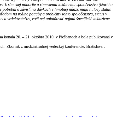
nosť k rómskej minorite a rómskemu lokálnemu spoločenstvu (ktorého
e potrební a závislí na dávkach v hmotnej núdzi, majú nulový status
zhľadom na reálne potreby a problémy tohto spoločenstva, status v
ov a vzdelávateľov, voči nej uplatňovať najmä špecifické inkluzívne
 sa konala 20. – 21. októbra 2010, v Piešťanoch a bola publikovaná v
Zborník z medzinárodnej vedeckej konferencie. Bratislava :