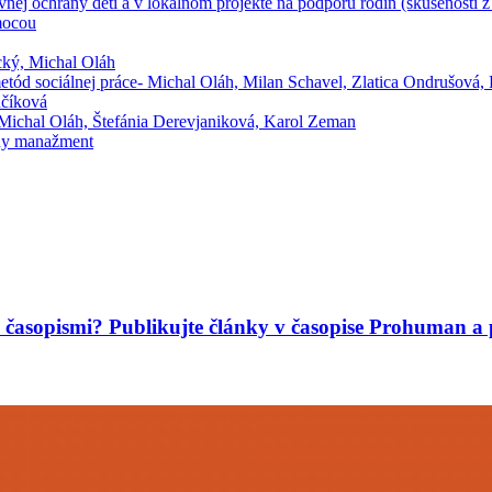
rávnej ochrany detí a v lokálnom projekte na podporu rodín (skúsenosti 
mocou
ecký, Michal Oláh
 metód sociálnej práce- Michal Oláh, Milan Schavel, Zlatica Ondrušová, 
učíková
, Michal Oláh, Štefánia Derevjaniková, Karol Zeman
lny manažment
mi časopismi? Publikujte články v časopise Prohuman