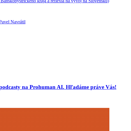
z Banskobystrického kraja a reflexia na vývoj na Slovensku)
Pavel Navrátil
 a podcasty na Prohuman AI. Hľadáme práve Vás!