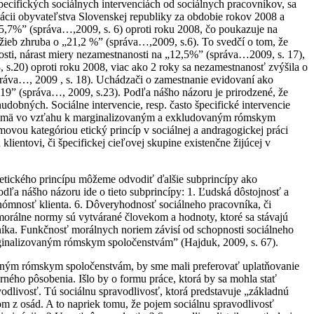
špecifických sociálnych intervenciách od sociálnych pracovníkov, sa
tuácii obyvateľstva Slovenskej republiky za obdobie rokov 2008 a
„5,7%” (správa…,2009, s. 6) oproti roku 2008, čo poukazuje na
žieb zhruba o „21,2 %” (správa…,2009, s.6). To svedčí o tom, že
nosti, nárast miery nezamestnanosti na „12,5%” (správa…2009, s. 17),
s.20) oproti roku 2008, viac ako 2 roky sa nezamestnanosť zvýšila o
áva…, 2009 , s. 18). Uchádzači o zamestnanie evidovaní ako
9” (správa…, 2009, s.23). Podľa nášho názoru je prirodzené, že
udobných. Sociálne intervencie, resp. často špecifické intervencie
ce najmä vo vzťahu k marginalizovaným a exkludovaným rómskym
movou kategóriou etický princíp v sociálnej a andragogickej práci
entovi, či špecifickej cieľovej skupine existenčne žijúcej v
etického princípu môžeme odvodiť ďalšie subprincípy ako
ľa nášho názoru ide o tieto subprincípy: 1. Ľudská dôstojnosť a
tonómnosť klienta. 6. Dôveryhodnosť sociálneho pracovníka, či
 „morálne normy sú vytvárané človekom a hodnoty, ktoré sa stávajú
ka. Funkčnosť morálnych noriem závisí od schopnosti sociálneho
arginalizovaným rómskym spoločenstvám” (Hajduk, 2009, s. 67).
aným rómskym spoločenstvám, by sme mali preferovať uplatňovanie
rného pôsobenia. Išlo by o formu práce, ktorá by sa mohla stať
odlivosť. Tú sociálnu spravodlivosť, ktorá predstavuje „základnú
 z osád. A to napriek tomu, že pojem sociálnu spravodlivosť