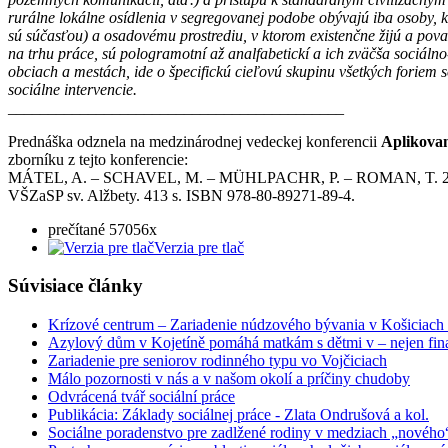
rurálne lokálne osídlenia v segregovanej podobe obývajú iba osoby,
sú súčasťou) a osadovému prostrediu, v ktorom existenčne žijú a považ
na trhu práce, sú pologramotní až analfabetickí a ich zväčša sociáln
obciach a mestách, ide o špecifickú cieľovú skupinu všetkých foriem s
sociálne intervencie.
__________________________________________
Prednáška odznela na medzinárodnej vedeckej konferencii
Aplikovan
zborníku z tejto konferencie:
MÁTEL, A. – SCHAVEL, M. – MÜHLPACHR, P. – ROMAN, T. 2010. Aplik
VŠZaSP sv. Alžbety. 413 s. ISBN 978-80-89271-89-4.
prečítané 57056x
Verzia pre tlač
Súvisiace články
Krízové centrum – Zariadenie núdzového bývania v Košiciach 
Azylový dům v Kojetíně pomáhá matkám s dětmi v – nejen finan
Zariadenie pre seniorov rodinného typu vo Vojčiciach
Málo pozornosti v nás a v našom okolí a príčiny chudoby
Odvrácená tvář sociální práce
Publikácia: Základy sociálnej práce - Zlata Ondrušová a kol.
Sociálne poradenstvo pre zadlžené rodiny v medziach „nového