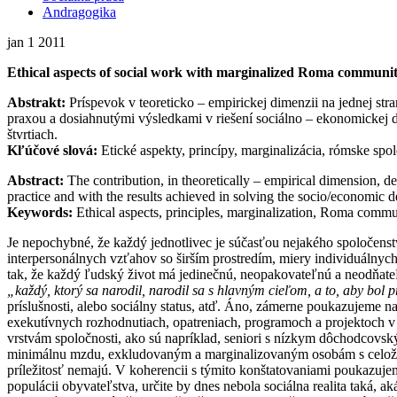
Andragogika
jan
1
2011
Ethical aspects of social work with marginalized Roma communit
Abstrakt:
Príspevok v teoreticko – empirickej dimenzii na jednej str
praxou a dosiahnutými výsledkami v riešení sociálno – ekonomickej 
štvrtiach.
Kľúčové slová:
Etické aspekty, princípy, marginalizácia, rómske spol
Abstract:
The contribution, in theoretically – empirical dimension, de
practice and with the results achieved in solving the socio/economic d
Keywords:
Ethical aspects, principles, marginalization, Roma communi
Je nepochybné, že každý jednotlivec je súčasťou nejakého spoločenst
interpersonálnych vzťahov so širším prostredím, miery individuálnych
tak, že každý ľudský život má jedinečnú, neopakovateľnú a neodňate
„každý, ktorý sa narodil, narodil sa s hlavným cieľom, a to, aby bo
príslušnosti, alebo sociálny status, atď. Áno, zámerne poukazujeme n
exekutívnych rozhodnutiach, opatreniach, programoch a projektoch v 
vrstvám spoločnosti, ako sú napríklad, seniori s nízkym dôchodcovs
minimálnu mzdu, exkludovaným a marginalizovaným osobám s celoživo
príležitosť nemajú. V koherencii s týmito konštatovaniami poukazuje
populácii obyvateľstva, určite by dnes nebola sociálna realita taká,