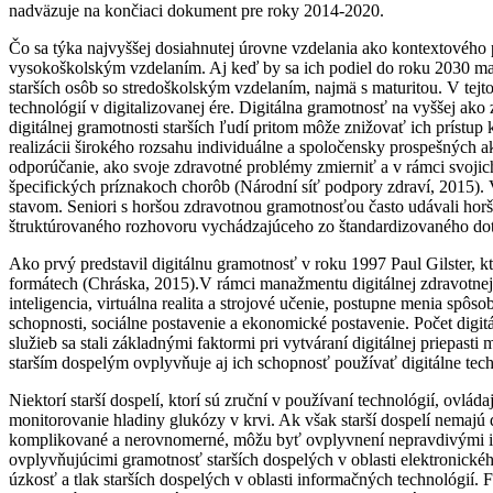
nadväzuje na končiaci dokument pre roky 2014-2020.
Čo sa týka najvyššej dosiahnutej úrovne vzdelania ako kontextového 
vysokoškolským vzdelaním. Aj keď by sa ich podiel do roku 2030 mal
starších osôb so stredoškolským vzdelaním, najmä s maturitou. V tejto
technológií v digitalizovanej ére. Digitálna gramotnosť na vyššej a
digitálnej gramotnosti starších ľudí pritom môže znižovať ich prístu
realizácii širokého rozsahu individuálne a spoločensky prospešných a
odporúčanie, ako svoje zdravotné problémy zmierniť a v rámci svojich
špecifických príznakoch chorôb (Národní síť podpory zdraví, 2015). 
stavom. Seniori s horšou zdravotnou gramotnosťou často udávali hor
štruktúrovaného rozhovoru vychádzajúceho zo štandardizovaného dot
Ako prvý predstavil digitálnu gramotnosť v roku 1997 Paul Gilster, k
formátech (Chráska, 2015).V rámci manažmentu digitálnej zdravotnej 
inteligencia, virtuálna realita a strojové učenie, postupne menia spôs
schopnosti, sociálne postavenie a ekonomické postavenie. Počet digit
služieb sa stali základnými faktormi pri vytváraní digitálnej priepas
starším dospelým ovplyvňuje aj ich schopnosť používať digitálne tec
Niektorí starší dospelí, ktorí sú zruční v používaní technológií, ovlá
monitorovanie hladiny glukózy v krvi. Ak však starší dospelí nemajú 
komplikované a nerovnomerné, môžu byť ovplyvnení nepravdivými inf
ovplyvňujúcimi gramotnosť starších dospelých v oblasti elektronické
úzkosť a tlak starších dospelých v oblasti informačných technológií. 