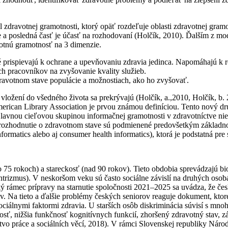
dravotnej gramotnosti, ktorý opäť rozdeľuje oblasti zdravotnej gramot
e a posledná časť je účasť na rozhodovaní (Holčík, 2010). Ďalším z mo
otnú gramotnosť na 3 dimenzie.
ré prispievajú k ochrane a upevňovaniu zdravia jedinca. Napomáhajú k 
ch pracovníkov na zvyšovanie kvality služieb.
dravotnom stave populácie a možnostiach, ako ho zvyšovať.
 vložení do všedného života sa prekrývajú (Holčík, a.,2010, Holčík, b
rican Library Association je prvou známou definíciou. Tento nový dru
Hlavnou cieľovou skupinou informačnej gramotnosti v zdravotníctve nie s
e rozhodnutie o zdravotnom stave sú podmienené predovšetkým základno
nformatics alebo aj consumer health informatics), ktorá je podstatná pre
 75 rokoch) a stareckosť (nad 90 rokov). Tieto obdobia sprevádzajú bi
ntrizmus). V neskoršom veku sú často sociálne závislí na druhých osobá
rámec prípravy na starnutie spoločnosti 2021–2025 sa uvádza, že česk
ov. Na tieto a ďalšie problémy českých seniorov reaguje dokument, ktor
ciálnymi faktormi zdravia. U starších osôb diskriminácia súvisí s mno
osť, nižšia funkčnosť kognitívnych funkcií, zhoršený zdravotný stav, z
stvo práce a sociálních věcí, 2018). V rámci Slovenskej republiky Nár