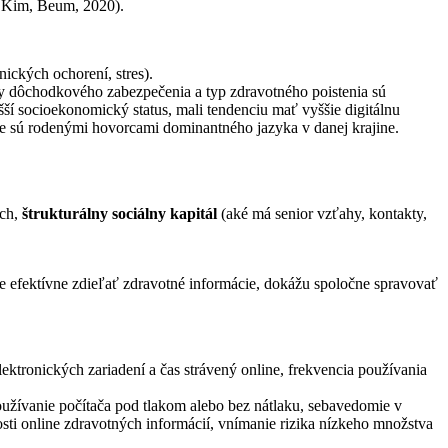
e, Kim, Beum, 2020).
ických ochorení, stres).
oby dôchodkového zabezpečenia a typ zdravotného poistenia sú
šší socioekonomický status, mali tendenciu mať vyššie digitálnu
ie sú rodenými hovorcami dominantného jazyka v danej krajine.
ach,
štrukturálny sociálny kapitál
(aké má senior vzťahy, kontakty,
áže efektívne zdieľať zdravotné informácie, dokážu spoločne spravovať
ektronických zariadení a čas strávený online, frekvencia používania
používanie počítača pod tlakom alebo bez nátlaku, sebavedomie v
sti online zdravotných informácií, vnímanie rizika nízkeho množstva