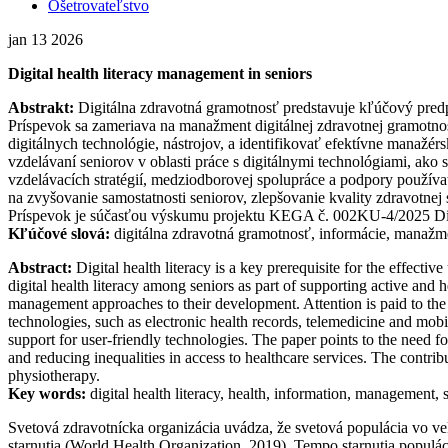
Ošetrovateľstvo
jan
13
2026
Digital health literacy management in seniors
Abstrakt:
Digitálna zdravotná gramotnosť predstavuje kľúčový predp
Príspevok sa zameriava na manažment digitálnej zdravotnej gramotnos
digitálnych technológie, nástrojov, a identifikovať efektívne manažér
vzdelávaní seniorov v oblasti práce s digitálnymi technológiami, ako
vzdelávacích stratégií, medziodborovej spolupráce a podpory používa
na zvyšovanie samostatnosti seniorov, zlepšovanie kvality zdravotnej 
Príspevok je súčasťou výskumu projektu KEGA č. 002KU-4/2025 Digitá
Kľúčové slová:
digitálna zdravotná gramotnosť, informácie, manažme
Abstract:
Digital health literacy is a key prerequisite for the effecti
digital health literacy among seniors as part of supporting active and h
management approaches to their development. Attention is paid to the ro
technologies, such as electronic health records, telemedicine and mobi
support for user-friendly technologies. The paper points to the need fo
and reducing inequalities in access to healthcare services. The contri
physiotherapy.
Key words:
digital health literacy, health, information, management, 
Svetová zdravotnícka organizácia uvádza, že svetová populácia vo vek
starnutia (World Health Organization, 2019). Tempo starnutia populá