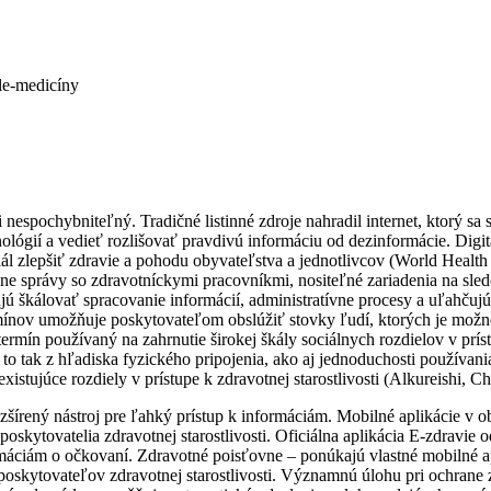
le-medicíny
nespochybniteľný. Tradičné listinné zdroje nahradil internet, ktorý sa 
nológií a vedieť rozlišovať pravdivú informáciu od dezinformácie. Digit
ál zlepšiť zdravie a pohodu obyvateľstva a jednotlivcov (World Health
ne správy so zdravotníckymi pracovníkmi, nositeľné zariadenia na sledo
škálovať spracovanie informácií, administratívne procesy a uľahčujú pr
mínov umožňuje poskytovateľom obslúžiť stovky ľudí, ktorých je možné 
e termín používaný na zahrnutie širokej škály sociálnych rozdielov v pr
 to tak z hľadiska fyzického pripojenia, ako aj jednoduchosti používani
existujúce rozdiely v prístupe k zdravotnej starostlivosti (Alkureishi,
írený nástroj pre ľahký prístup k informáciám. Mobilné aplikácie v obla
poskytovatelia zdravotnej starostlivosti. Oficiálna aplikácia E-zdrav
áciám o očkovaní. Zdravotné poisťovne – ponúkajú vlastné mobilné ap
skytovateľov zdravotnej starostlivosti. Významnú úlohu pri ochrane zd