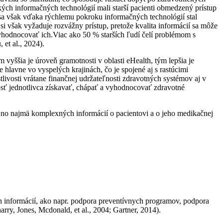
ých informačných technológií mali starší pacienti obmedzený prístup
t sa však vďaka rýchlemu pokroku informačných technológií stal
 však vyžaduje rozvážny prístup, pretože kvalita informácií sa môže
 vyhodnocovať ich.Viac ako 50 % starších ľudí čelí problémom s
et al., 2024).
 vyššia je úroveň gramotnosti v oblasti eHealth, tým lepšia je
e hlavne vo vyspelých krajinách, čo je spojené aj s rastúcimi
livosti vrátane finančnej udržateľnosti zdravotných systémov aj v
osť jednotlivca získavať, chápať a vyhodnocovať zdravotné
, no najmä komplexných informácií o pacientovi a o jeho medikačnej
h informácií, ako napr. podpora preventívnych programov, podpora
arry, Jones, Mcdonald, et al., 2004; Gartner, 2014).