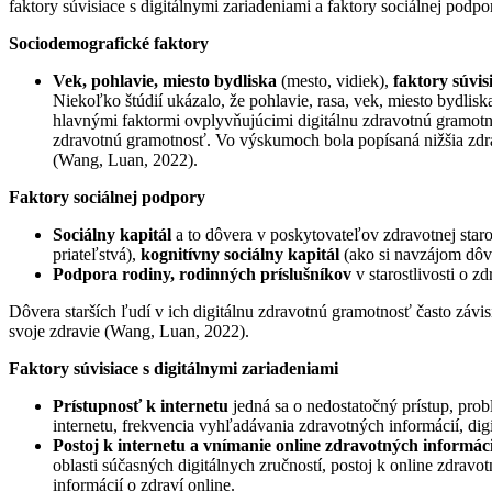
faktory súvisiace s digitálnymi zariadeniami a faktory sociálnej pod
Sociodemografické faktory
Vek, pohlavie, miesto bydliska
(mesto, vidiek),
faktory súvis
Niekoľko štúdií ukázalo, že pohlavie, rasa, vek, miesto bydli
hlavnými faktormi ovplyvňujúcimi digitálnu zdravotnú gramotnos
zdravotnú gramotnosť. Vo výskumoch bola popísaná nižšia zdra
(Wang, Luan, 2022).
Faktory sociálnej podpory
Sociálny kapitál
a to dôvera v poskytovateľov zdravotnej staro
priateľstvá),
kognitívny sociálny kapitál
(ako si navzájom dôv
Podpora rodiny, rodinných príslušníkov
v starostlivosti o zd
Dôvera starších ľudí v ich digitálnu zdravotnú gramotnosť často závi
svoje zdravie (Wang, Luan, 2022).
Faktory súvisiace s digitálnymi zariadeniami
Prístupnosť k internetu
jedná sa o nedostatočný prístup, prob
internetu, frekvencia vyhľadávania zdravotných informácií, digi
Postoj k internetu a vnímanie online zdravotných informáci
oblasti súčasných digitálnych zručností, postoj k online zdra
informácií o zdraví online.