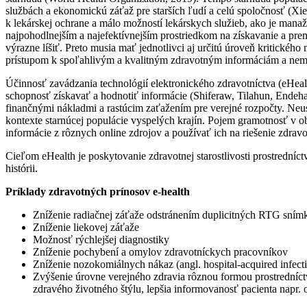
službách a ekonomickú záťaž pre starších ľudí a celú spoločnosť (Xi
k lekárskej ochrane a málo možností lekárskych služieb, ako je mana
najpohodlnejším a najefektívnejším prostriedkom na získavanie a pre
výrazne líšiť. Preto musia mať jednotlivci aj určitú úroveň kritickéh
prístupom k spoľahlivým a kvalitným zdravotným informáciám a nemá 
Účinnosť zavádzania technológií elektronického zdravotníctva (eHealt
schopnosť získavať a hodnotiť informácie (Shiferaw, Tilahun, Endehabtu
finančnými nákladmi a rastúcim zaťažením pre verejné rozpočty. Neust
kontexte starnúcej populácie vyspelých krajín. Pojem gramotnosť v 
informácie z rôznych online zdrojov a používať ich na riešenie zdra
Cieľom eHealth je poskytovanie zdravotnej starostlivosti prostrední
histórii.
Príklady zdravotných prínosov e-health
Zníženie radiačnej záťaže odstránením duplicitných RTG sním
Zníženie liekovej záťaže
Možnosť rýchlejšej diagnostiky
Zníženie pochybení a omylov zdravotníckych pracovníkov
Zníženie nozokomiálnych nákaz (angl. hospital-acquired infect
Zvýšenie úrovne verejného zdravia rôznou formou prostredníct
zdravého životného štýlu, lepšia informovanosť pacienta napr. o