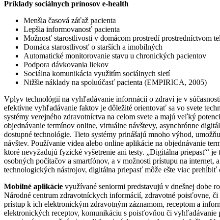
Príklady sociálnych prínosov e-health
Menšia časová záťaž pacienta
Lepšia informovanosť pacienta
Možnosť starostlivosti v domácom prostredí prostredníctvom te
Domáca starostlivosť o starších a imobilných
Automatické monitorovanie stavu u chronických pacientov
Podpora dávkovania liekov
Sociálna komunikácia využitím sociálnych sietí
Nižšie náklady na spoluúčasť pacienta (EMPIRICA, 2005)
Vplyv technológií na vyhľadávanie informácií o zdraví je v súčasnosti 
efektívne vyhľadávanie faktov je dôležité orientovať sa vo svete tech
systémy verejného zdravotníctva na celom svete a majú veľký potenci
objednávanie termínov online, virtuálne návštevy, asynchrónne digitál
dostupné technológie. Tieto systémy prinášajú mnoho výhod, umožňujú 
návštev. Používanie videa alebo online aplikácie na objednávanie ter
ktoré nevyžadujú fyzické vyšetrenie ani testy. „Digitálna priepasť“ j
osobných počítačov a smartfónov, a v možnosti prístupu na internet, a
technologických nástrojov, digitálna priepasť môže ešte viac prehĺbiť 
Mobilné aplikácie
využívané seniormi predstavujú v dnešnej dobe rozš
Národné centrum zdravotníckych informácií, zdravotné poisťovne, či 
prístup k ich elektronickým zdravotným záznamom, receptom a inform
elektronických receptov, komunikáciu s poisťovňou či vyhľadávanie po