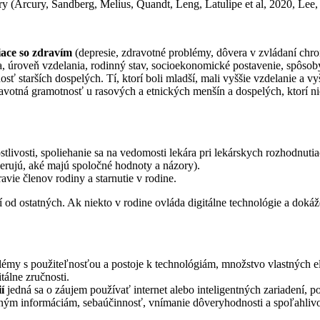
pory (Arcury, Sandberg, Melius, Quandt, Leng, Latulipe et al, 2020, Le
iace so zdravím
(depresie, zdravotné problémy, dôvera v zvládaní chron
ska, úroveň vzdelania, rodinný stav, socioekonomické postavenie, spôs
ť starších dospelých. Tí, ktorí boli mladší, mali vyššie vzdelanie a vy
votná gramotnosť u rasových a etnických menšín a dospelých, ktorí n
stlivosti, spoliehanie sa na vedomosti lekára pri lekárskych rozhodnuti
erujú, aké majú spoločné hodnoty a názory).
ravie členov rodiny a starnutie v rodine.
sí od ostatných. Ak niekto v rodine ovláda digitálne technológie a dok
lémy s použiteľnosťou a postoje k technológiám, množstvo vlastných el
tálne zručnosti.
í
jedná sa o záujem používať internet alebo inteligentných zariadení, 
votným informáciám, sebaúčinnosť, vnímanie dôveryhodnosti a spoľahlivo