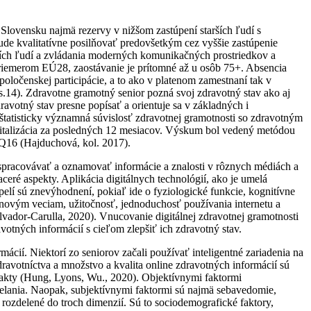
Slovensku najmä rezervy v nižšom zastúpení starších ľudí s
de kvalitatívne posilňovať predovšetkým cez vyššie zastúpenie
starších ľudí a zvládania moderných komunikačných prostriedkov a
 priemerom EÚ28, zaostávanie je prítomné až u osôb 75+. Absencia
oločenskej participácie, a to ako v platenom zamestnaní tak v
s.14). Zdravotne gramotný senior pozná svoj zdravotný stav ako aj
ravotný stav presne popísať a orientuje sa v základných i
štatisticky významná súvislosť zdravotnej gramotnosti so zdravotným
spitalizácia za posledných 12 mesiacov. Výskum bol vedený metódou
Q16 (Hajduchová, kol. 2017).
e spracovávať a oznamovať informácie a znalosti v rôznych médiách a
eré aspekty. Aplikácia digitálnych technológií, ako je umelá
ospelí sú znevýhodnení, pokiaľ ide o fyziologické funkcie, kognitívne
 k novým veciam, užitočnosť, jednoduchosť používania internetu a
alvador-Carulla, 2020). Vnucovanie digitálnej zdravotnej gramotnosti
otných informácií s cieľom zlepšiť ich zdravotný stav.
rmácií. Niektorí zo seniorov začali používať inteligentné zariadenia na
dravotníctva a množstvo a kvalita online zdravotných informácií sú
fakty (Hung, Lyons, Wu., 2020). Objektívnymi faktormi
delania. Naopak, subjektívnymi faktormi sú najmä sebavedomie,
i rozdelené do troch dimenzií. Sú to sociodemografické faktory,