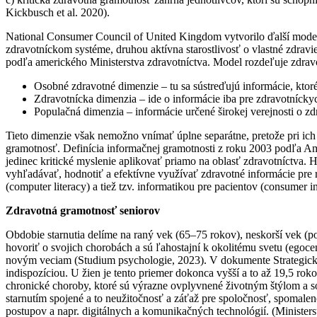
Kickbusch et al. 2020).
National Consumer Council of United Kingdom vytvorilo ďalší model z
zdravotníckom systéme, druhou aktívna starostlivosť o vlastné zdravi
podľa amerického Ministerstva zdravotníctva. Model rozdeľuje zdrav
Osobné zdravotné dimenzie – tu sa sústreďujú informácie, kto
Zdravotnícka dimenzia – ide o informácie iba pre zdravotnícky
Populačná dimenzia – informácie určené širokej verejnosti o z
Tieto dimenzie však nemožno vnímať úplne separátne, pretože pri ich
gramotnosť. Definícia informačnej gramotnosti z roku 2003 podľa Ame
jedinec kritické myslenie aplikovať priamo na oblasť zdravotníctva. 
vyhľadávať, hodnotiť a efektívne využívať zdravotné informácie pr
(computer literacy) a tiež tzv. informatikou pre pacientov (consumer i
Zdravotná gramotnosť seniorov
Obdobie starnutia delíme na raný vek (65–75 rokov), neskorší vek (po
hovoriť o svojich chorobách a sú ľahostajní k okolitému svetu (egoce
novým veciam (Studium psychologie, 2023). V dokumente Strategický 
indispozíciou. U žien je tento priemer dokonca vyšší a to až 19,5 rok
chronické choroby, ktoré sú výrazne ovplyvnené životným štýlom a so
starnutím spojené a to neužitočnosť a záťaž pre spoločnosť, spomalen
postupov a napr. digitálnych a komunikačných technológií. (Minister