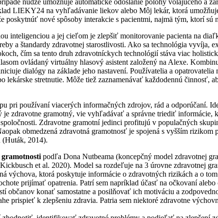
 prípade núdze umožňuje automatické odoslanie polohy volajúceho a z
príklad LIEKY24 na vyhľadávanie liekov alebo Môj lekár, ktorá umožň
 poskytnúť nové spôsoby interakcie s pacientmi, najmä tým, ktorí sú 
 inteligenciou a jej cieľom je zlepšiť monitorovanie pacienta na diaľk
reby a štandardy zdravotnej starostlivosti. Ako sa technológia vyvíja, 
och, čím sa tento druh zdravotníckych technológií stáva viac holistic
 hlasom ovládaný virtuálny hlasový asistent založený na Alexe. Kombinu
iniciuje dialógy na základe jeho nastavení. Používatelia a opatrovatel
 lekárske stretnutie. Môže tiež zaznamenávať každodennú činnosť, aby
u pri používaní viacerých informačných zdrojov, rád a odporúčaní. Ide
 je zdravotne gramotný, vie vyhľadávať a správne triediť informácie, k
oločnosti. Zdravotne gramotní jedinci profitujú v populačných skupinác
y. Naopak obmedzená zdravotná gramotnosť je spojená s vyšším riziko
 (Huták, 2014).
 gramotnosti
podľa Dona Nutbeama (koncepčný model zdravotnej gram
Kickbusch et al. 2020). Model sa rozdeľuje na 3 úrovne zdravotnej gra
tná výchova, ktorá poskytuje informácie o zdravotných rizikách a o to
k ochote prijímať opatrenia. Patrí sem napríklad účasť na očkovaní al
ostí občanov konať samostatne a posilňovať ich motiváciu a zodpovedno
he prispieť k zlepšeniu zdravia. Patria sem niektoré zdravotne výchovn
ní zhodnotiť, identifikovať zdravotné problémy a podieľať na zlepšení 