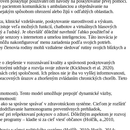
ároveň poskytuje používateľom návody na poskytovanie prvej pomoci.
uje pacientom komunikáciu s ambulanciou a objednávanie na
nejakým spôsobom ohrození alebo žijú v odľahlých oblastiach.
u, klinické vzdelávanie, poskytovanie starostlivosti a výskum.
existuje veľa možných funkcií, chatbotov a virtuálnych hlasových
ký a ľudský. Je obzvlášť dôležité navrhnúť ľahko použiteľné a
je senzory s internetom a umelou inteligenciou. Táto inovácia je
ia môžu nakonfigurovať menu zariadenia podľa svojich potrieb.
 členovia rodiny mohli vzdialene sledovať rutiny svojich blízkych a
 o zlepšenie v rozoznávaní kvality a správnosti poskytovaných
torými udržuje a rozvíja svoje zdravie (Kickbusch et al. 2020).
h celej spoločnosti. Ich prínos nie je iba vo vyššej informovanosti,
m pracovných úrazov a zhoršeným zvládaním chronických chorôb. Tieto
otnosti). Tento model umožňuje prepojiť dynamické väzby,
motnosti:
m ako sa správne správať v zdravotníckom systéme. Cieľom je rozšíriť
ebo dodržiavanie harmonogramu preventívnych prehliadok,
sť pri rešpektovaní pokynov o zdraví. Dôležitým aspektom je rozvoj
e programy – kladie si za cieľ viesť občanov (Holčík, a.,2010,
zdravia v rámci politického systému (Holčík, 2010; Huták, 2014;