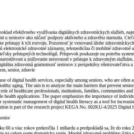
oklad efektívneho využívania digitálnych zdravotníckych služieb, najm
ti u seniorov ako súčasť podpory aktívneho a zdravého starnutia. Cieľ
ske prístupy k ich rozvoju. Pozornosť je venovaná úlohe zdravotníckych p
 sú elektronické zdravotné záznamy, telemedicína či mobilné zdravotné
teľsky prístupných technológií. Príspevok poukazuje na potrebu system
starostlivosti a znižovanie nerovností v prístupe k zdravotným službám.
lna zdravotná gramotnosť seniorov z perspektívy ošetrovateľstva a f
nt, senior, zdravie
ve use of digital health services, especially among seniors, who are ofte
ealthy aging. The aim is to analyze the main barriers that prevent senior
le of healthcare professionals, institutions, families, communities and 
le health applications. The paper emphasizes the importance of individual
r systematic management of digital health literacy as a tool for increas
bution is part of the research project KEGA No. 002KU-4/2025 Digital he
senior
u 60 a viac rokov prekročila 1 miliardu a predpokladá sa, že do roku 2
cie na celom svete dramaticky rastie. Mnohé zdravotné problémy úzko sú