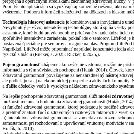
prepojená s operačnými strediskami záchrannej zdravotnej služby. V
Popri týchto aplikáciách sa využívajú aj komerčné riešenia, ako na
vyšetrenie. Podpora informácií založených na dôkazoch s hlasom môže
Technológia hlasovej asistencie
je kombinovaná s inováciami s umelou
Nevyhnutný je vývoj interaktívnej technológie, ktorá spĺňa všetky pot
asistentov, ktoré budú pravdepodobne pridávané v nadchádzajúcich rok
spoľahlivé interaktívne zariadenia, pokiaľ ide o seniorov. LifePod je
postavená špeciálne pre seniorov a reaguje na hlas. Program LifePod 
Napríklad, LifePod môže pripomínať napríklad konzumáciu jedla alebo
fyzickú situáciu (Rucker,.a. 2025, Rucker, b.2025,).
Pojem gramotnosť
chápeme ako zvýšenie vedomia, rozšírenie prístup
informácií a s tým súvisiacich pochopení (Huták, 2014). Človek, ktorý
Zdravotnú gramotnosť považujeme za nenahraditeľný nástroj zdravej sp
ale podieľajú sa aj na ekonomickej prosperite a aktivitách komunit
a ďalšie dôsledky vedú k vysokým nákladom zdravotníckeho systému
Na lepšie pochopenie zdravotnej gramotnosti slúži
model zdravotnej
možnosti merania a hodnotenia zdravotnej gramotnosti (Huták, 2014; 
a) funkčná zdravotná gramotnosť, ktorej podstatou je tradičná zdravo
a prehĺbiť znalosti ľudí o zdravotných rizikových faktoroch a viesť 
b) interaktívna zdravotná gramotnosť sa zameriava na rozvoj schopn
samostatnosti pri rozhodovaní o upevňovaní vnútornej motivácie v sna
Holčík, b. 2010),
c) kritická zdravotná gramotnosť zahŕňa jednotlivcov, ktorí sú schop