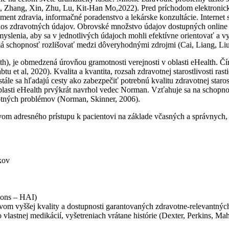
e, Zhang, Xin, Zhu, Lu, Kit-Han Mo,2022). Pred príchodom elektronick
žment zdravia, informačné poradenstvo a lekárske konzultácie. Interne
nos zdravotných údajov. Obrovské množstvo údajov dostupných online si
o myslenia, aby sa v jednotlivých údajoch mohli efektívne orientovať a
schopnosť rozlišovať medzi dôveryhodnými zdrojmi (Cai, Liang, Liu, 
h), je obmedzená úrovňou gramotnosti verejnosti v oblasti eHealth. Čím
 et al, 2020). Kvalita a kvantita, rozsah zdravotnej starostlivosti rasti
ále sa hľadajú cesty ako zabezpečiť potrebnú kvalitu zdravotnej starost
oblasti eHealth prvýkrát navrhol vedec Norman. Vzťahuje sa na schopn
votných problémov (Norman, Skinner, 2006).
ctvom adresného prístupu k pacientovi na základe včasných a správnych
kov
ions – HAI)
vom vyššej kvality a dostupnosti garantovaných zdravotne-relevantnýc
 vlastnej medikácií, vyšetreniach vrátane histórie (Dexter, Perkins, Mah