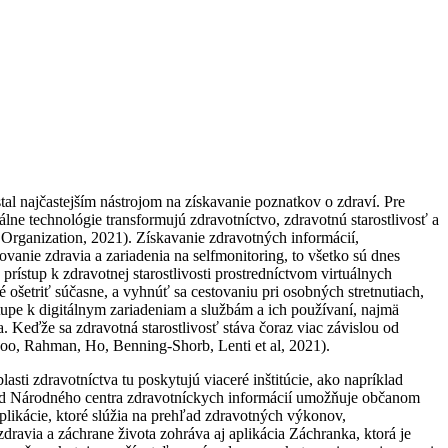
stal najčastejším nástrojom na získavanie poznatkov o zdraví. Pre
álne technológie transformujú zdravotníctvo, zdravotnú starostlivosť a
 Organization, 2021). Získavanie zdravotných informácií,
vanie zdravia a zariadenia na selfmonitoring, to všetko sú dnes
ístup k zdravotnej starostlivosti prostredníctvom virtuálnych
ošetriť súčasne, a vyhnúť sa cestovaniu pri osobných stretnutiach,
ístupe k digitálnym zariadeniam a službám a ich používaní, najmä
a. Keďže sa zdravotná starostlivosť stáva čoraz viac závislou od
 Choo, Rahman, Ho, Benning-Shorb, Lenti et al, 2021).
sti zdravotníctva tu poskytujú viaceré inštitúcie, ako napríklad
ie od Národného centra zdravotníckych informácií umožňuje občanom
likácie, ktoré slúžia na prehľad zdravotných výkonov,
ravia a záchrane života zohráva aj aplikácia Záchranka, ktorá je