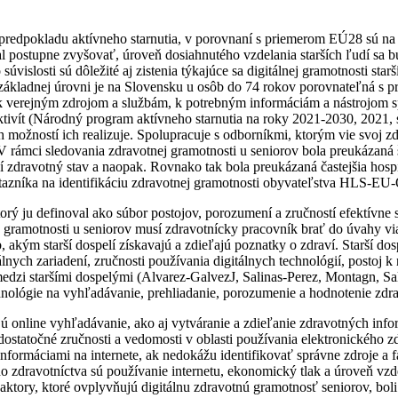
predpokladu aktívneho starnutia, v porovnaní s priemerom EÚ28 sú na 
 postupne zvyšovať, úroveň dosiahnutého vzdelania starších ľudí sa bu
 súvislosti sú dôležité aj zistenia týkajúce sa digitálnej gramotnosti 
ko základnej úrovni je na Slovensku u osôb do 74 rokov porovnateľná s
p k verejným zdrojom a službám, k potrebným informáciám a nástrojom sp
ktivít (Národný program aktívneho starnutia na roky 2021-2030, 2021, 
 možností ich realizuje. Spolupracuje s odborníkmi, ktorým vie svoj zd
V rámci sledovania zdravotnej gramotnosti u seniorov bola preukázaná 
ší zdravotný stav a naopak. Rovnako tak bola preukázaná častejšia ho
azníka na identifikáciu zdravotnej gramotnosti obyvateľstva HLS-EU-
torý ju definoval ako súbor postojov, porozumení a zručností efektívn
gramotnosti u seniorov musí zdravotnícky pracovník brať do úvahy viac
ob, akým starší dospelí získavajú a zdieľajú poznatky o zdraví. Starší d
álnych zariadení, zručnosti používania digitálnych technológií, postoj
ti medzi staršími dospelými (Alvarez-GalvezJ, Salinas-Perez, Montagn, S
hnológie na vyhľadávanie, prehliadanie, porozumenie a hodnotenie zdrav
dajú online vyhľadávanie, ako aj vytváranie a zdieľanie zdravotných info
dostatočné zručnosti a vedomosti v oblasti používania elektronického z
ormáciami na internete, ak nedokážu identifikovať správne zdroje a 
ho zdravotníctva sú používanie internetu, ekonomický tlak a úroveň vz
Faktory, ktoré ovplyvňujú digitálnu zdravotnú gramotnosť seniorov, bol