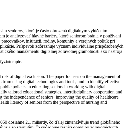
ä u seniorov, ktorá je často ohrozená digitálnym vylúčením.
om je analyzovať hlavné bariéry, ktoré seniorom bránia v používaní
racovníkov, inštitúcií, rodiny, komunity a verejných politík pri
 aplikácie. Príspevok zdôrazňuje význam individuálne prispôsobených
atického manažmentu digitálnej zdravotnej gramotnosti ako nástroja
yzioterapie.
n at risk of digital exclusion. The paper focuses on the management of
s from using digital technologies and tools, and to identify effective
public policies in educating seniors in working with digital
ly tailored educational strategies, interdisciplinary cooperation and
ing the independence of seniors, improving the quality of healthcare
alth literacy of seniors from the perspective of nursing and
050 dosiahne 2,1 miliardy, čo ďalej zintenzívňuje trend globálneho
visia so starnutím, čo spôsobuje rastúci dopyt po zdravotníckych