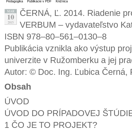
Pedagogika
Publikácie v PDF
Knižnica
ČERNÁ, Ľ. 2014. Riadenie pr
MAR
10
VERBUM – vydavateľstvo Kato
2015
ISBN 978–80–561–0130–8
Publikácia vznikla ako výstup pro
univerzite v Ružomberku a jej pr
Autor: © Doc. Ing. Ľubica Černá,
Obsah
ÚVOD
ÚVOD DO PRÍPADOVEJ ŠTÚDI
1 ČO JE TO PROJEKT?