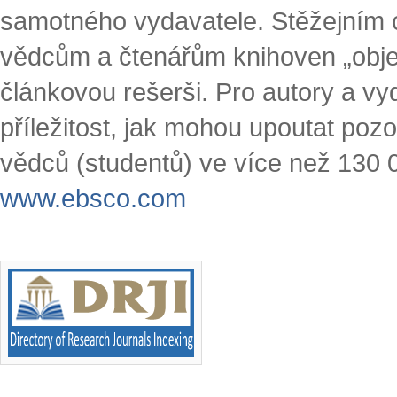
samotného vydavatele. Stěžejním 
vědcům a čtenářům knihoven „objevi
článkovou rešerši. Pro autory a vy
příležitost, jak mohou upoutat poz
vědců (studentů) ve více než 130 0
www.ebsco.com