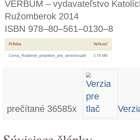
VERBUM – vydavateľstvo Katolíck
Ružomberok 2014
ISBN 978–80–561–0130–8
Príloha
Veľkosť
Cerna_Riadenie_projektov_pre_seniorov.pdf
3.79 MB
prečítané 36585x
Verzi
Súvisiace články