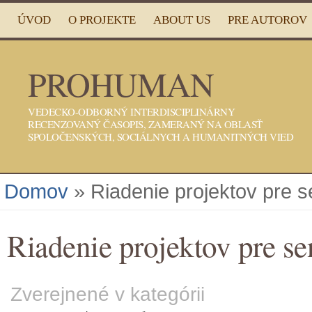
ÚVOD
O PROJEKTE
ABOUT US
PRE AUTOROV
PROHUMAN
VEDECKO-ODBORNÝ INTERDISCIPLINÁRNY
RECENZOVANÝ ČASOPIS, ZAMERANÝ NA OBLASŤ
SPOLOČENSKÝCH, SOCIÁLNYCH A HUMANITNÝCH VIED
Domov
» Riadenie projektov pre s
Riadenie projektov pre s
Zverejnené v kategórii