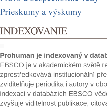
Prieskumy a výskumy
INDEXOVANIE
Prohuman je indexovaný v dat
EBSCO je v akademickém světě r
zprostředkovává institucionální př
zviditelňuje periodika i autory v o
indexaci v databázích EBSCO vědci
zvyšuje viditelnost publikace, cito