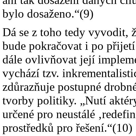
bylo dosaženo.“(9)
Dá se z toho tedy vyvodit, 
bude pokračovat i po přijet
dále ovlivňovat její implem
vychází tzv. inkrementalist
zdůrazňuje postupné drobné
tvorby politiky. „Nutí akté
určené pro neustálé ‚redefi
prostředků pro řešení.“(10)