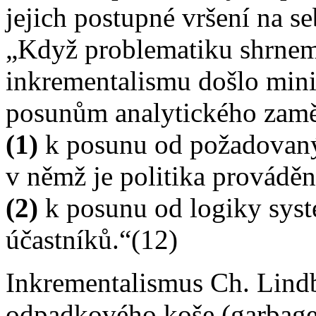
jejich postupné vršení na s
„Když problematiku shrnem
inkrementalismu došlo mi
posunům analytického zamě
(1)
k posunu od požadovanýc
v němž je politika prováděn
(2)
k posunu od logiky syst
účastníků.“(12)
Inkrementalismus Ch. Lindb
odpadkového koše (garbage