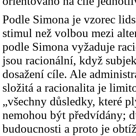
orientováno na cíle jednotli
Podle Simona je vzorec lids
stimul než volbou mezi alte
podle Simona vyžaduje raci
jsou racionální, když subjek
dosažení cíle. Ale administ
složitá a racionalita je lim
„všechny důsledky, které p
nemohou být předvídány; dů
budoucnosti a proto je obtíž