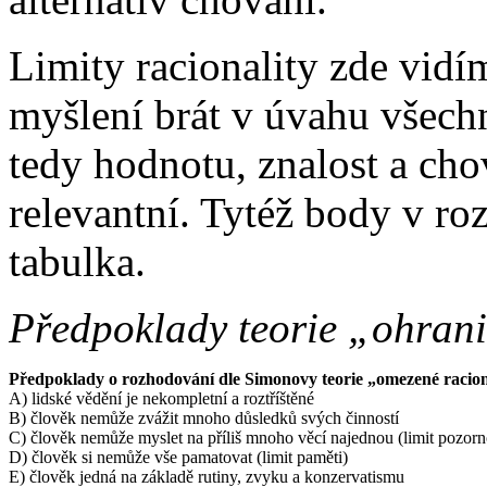
Limity racionality zde vidí
myšlení brát v úvahu všech
tedy hodnotu, znalost a cho
relevantní. Tytéž body v ro
tabulka.
Předpoklady teorie „ohrani
Předpoklady o rozhodování dle Simonovy teorie „omezené racion
A) lidské vědění je nekompletní a roztříštěné
B) člověk nemůže zvážit mnoho důsledků svých činností
C) člověk nemůže myslet na příliš mnoho věcí najednou (limit pozorn
D) člověk si nemůže vše pamatovat (limit paměti)
E) člověk jedná na základě rutiny, zvyku a konzervatismu