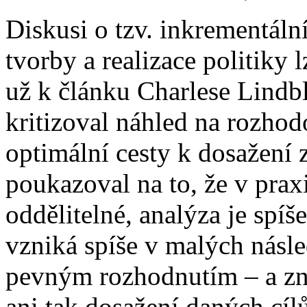
Diskusi o tzv. inkrementál
tvorby a realizace politiky
už k článku Charlese Lind
kritizoval náhled na rozho
optimální cesty k dosažení
poukazoval na to, že v prax
oddělitelné, analýza je spíš
vzniká spíše v malých násl
pevným rozhodnutím – a zn
ani tak dosažení daných cílů,