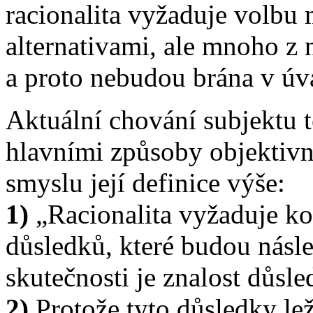
racionalita vyžaduje volb
alternativami, ale mnoho z
a proto nebudou brána v úv
Aktuální chování subjektu 
hlavními způsoby objektivní
smyslu její definice výše:
1)
„Racionalita vyžaduje ko
důsledků, které budou násl
skutečnosti je znalost důsl
2)
Protože tyto důsledky le