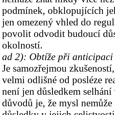
podmínek, obklopujících je
jen omezený vhled do regul
povolit odvodit budoucí dů
okolností.
ad 2): Obtíže při anticipaci
Je samozřejmou zkušeností,
velmi odlišné od posléze re
není jen důsledkem selhání 
důvodů je, že mysl nemůže
důsledky v jejich celistvost