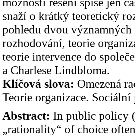
možnosti řešení spíše jen čá
snaží o krátký teoretický ro
pohledu dvou významných au
rozhodování, teorie organiza
teorie intervence do společ
a Charlese Lindbloma.
Klíčová slova:
Omezená raci
Teorie organizace. Sociální 
Abstract:
In public policy (
„rationality“ of choice oft