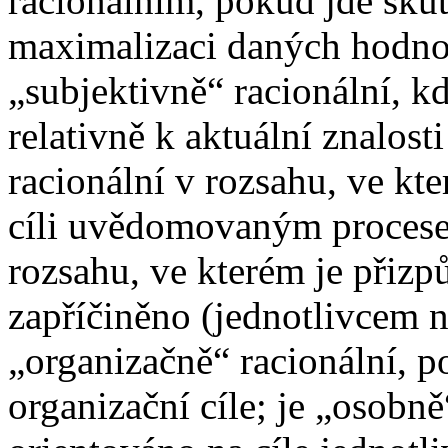
racionálním, pokud jde sku
maximalizaci daných hodnot
„subjektivně“ racionální, k
relativně k aktuální znalost
racionální v rozsahu, ve kt
cíli uvědomovaným procesem
rozsahu, ve kterém je přizp
zapříčiněno (jednotlivcem n
„organizačně“ racionální, p
organizační cíle; je „osobně