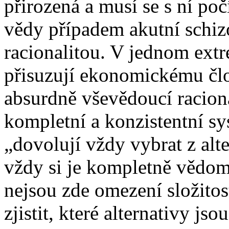
přirozená a musí se s ní poč
vědy případem akutní schizo
racionalitou. V jednom ext
přisuzují ekonomickému č
absurdně vševědoucí racio
kompletní a konzistentní sy
„dovolují vždy vybrat z alte
vždy si je kompletně vědom 
nejsou zde omezení složitost
zjistit, které alternativy j