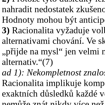
nahradit nedostatek zkušeno
Hodnoty mohou být anticipo
3)
Racionalita vyžaduje v
alternativami chování. Ve s
„přijde na mysl“ jen velmi
alternativ.“(7)
ad 1): Nekompletnost znalos
Racionalita implikuje kompl
exaktních důsledků každé vo
nemůže znát nikdy více než 