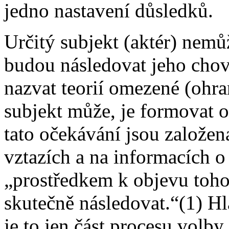
jedno nastavení důsledků.
Určitý subjekt (aktér) nemů
budou následovat jeho chov
nazvat teorií omezené (ohra
subjekt může, je formovat 
tato očekávání jsou založe
vztazích a na informacích o e
„prostředkem k objevu toho
skutečně následovat.“(1) H
je to jen část procesu volby,