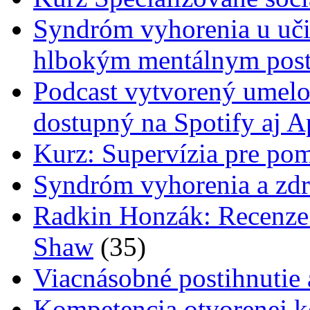
Syndróm vyhorenia u uči
hlbokým mentálnym post
Podcast vytvorený umelo
dostupný na Spotify aj A
Kurz: Supervízia pre pom
Syndróm vyhorenia a zdr
Radkin Honzák: Recenze p
Shaw
(35)
Viacnásobné postihnutie
Kompetencia otvorenej 