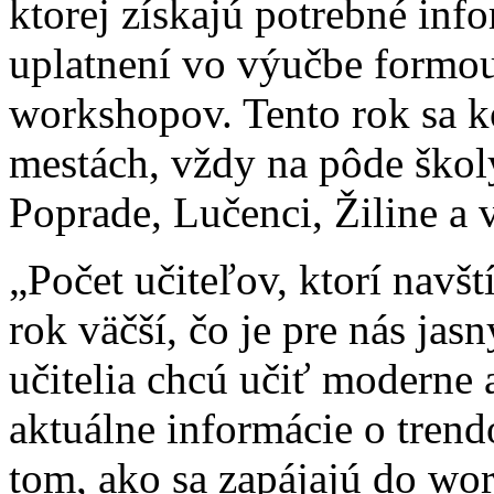
ktorej získajú potrebné inf
uplatnení vo výučbe formou
workshopov. Tento rok sa ko
mestách, vždy na pôde školy
Poprade, Lučenci, Žiline a v
„Počet učiteľov, ktorí navšt
rok väčší, čo je pre nás ja
učitelia chcú učiť moderne 
aktuálne informácie o trend
tom, ako sa zapájajú do wo