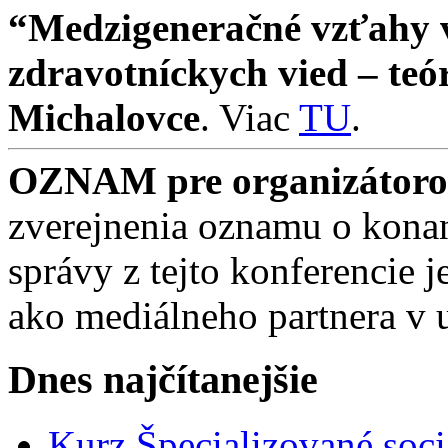
“Medzigeneračné vzťahy v 
zdravotníckych vied – teó
Michalovce
. Viac
TU
.
OZNAM pre organizátorov
zverejnenia oznamu o konan
správy z tejto konferencie
ako mediálneho partnera v 
Dnes najčítanejšie
Kurz Špecializované soci