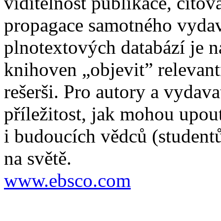
viditelnost publikace, citov
propagace samotného vydava
plnotextových databází je
knihoven „objevit” relevan
rešerši. Pro autory a vydava
příležitost, jak mohou upou
i budoucích vědců (studentů
na světě.
www.ebsco.com