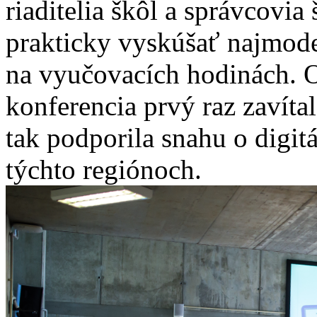
riaditelia škôl a správcovia 
prakticky vyskúšať najmode
na vyučovacích hodinách. O
konferencia prvý raz zavíta
tak podporila snahu o digitá
týchto regiónoch.