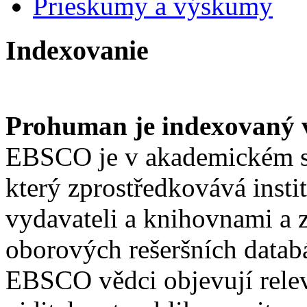
Prieskumy a výskumy
Indexovanie
Prohuman je indexovaný
EBSCO je v akademickém s
který zprostředkovává insti
vydavateli a knihovnami a z
oborových rešeršních datab
EBSCO vědci objevují relev