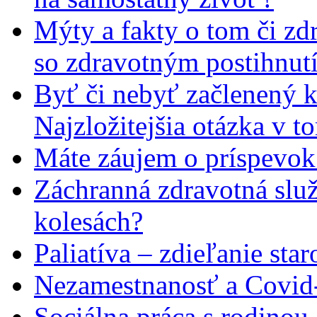
Mýty a fakty o tom či zd
so zdravotným postihnut
Byť či nebyť začlenený 
Najzložitejšia otázka v t
Máte záujem o príspevok
Záchranná zdravotná slu
kolesách?
Paliatíva – zdieľanie star
Nezamestnanosť a Covid
Sociálna práca s rodinou