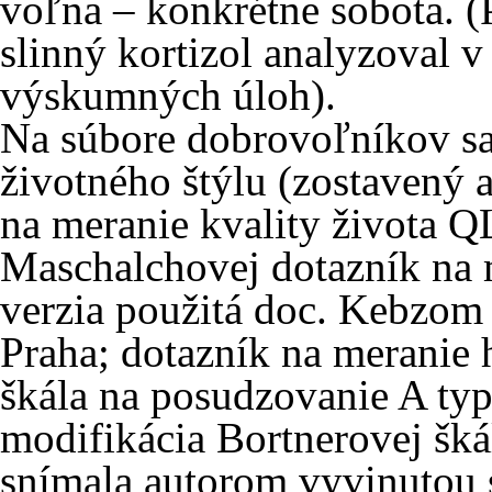
voľna – konkrétne sobota. (P
slinný kortizol analyzoval 
výskumných úloh).
Na súbore dobrovoľníkov sa
životného štýlu (zostavený 
na meranie kvality život
Maschalchovej dotazník na
verzia použitá doc. Kebzom
Praha; dotazník na meranie 
škála na posudzovanie A typ
modifikácia Bortnerovej škál
snímala autorom vyvinutou 