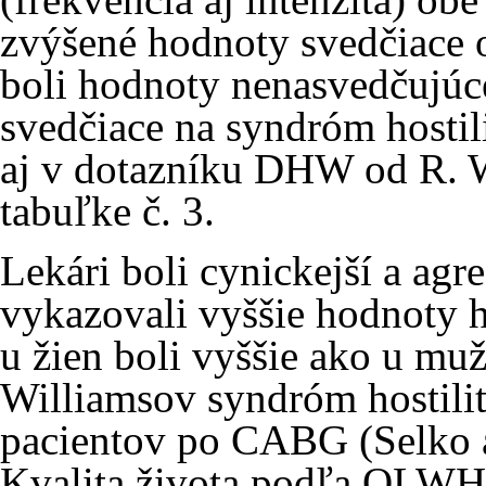
zvýšené hodnoty svedčiace 
boli hodnoty nenasvedčujú
svedčiace na syndróm hostil
aj v dotazníku DHW od R. W
tabuľke č. 3.
Lekári boli cynickejší a agre
vykazovali vyššie hodnoty h
u žien boli vyššie ako u mu
Williamsov syndróm hostilit
pacientov po CABG (Selko a
Kvalita života podľa QLWH