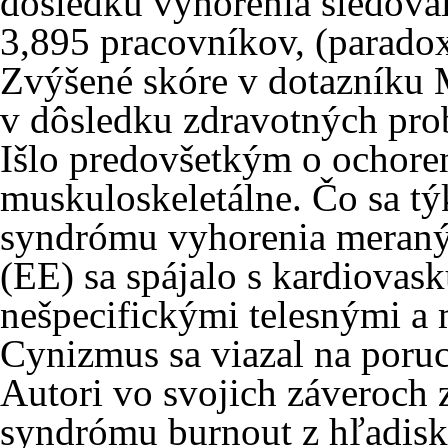
dôsledku vyhorenia sledova
3,895 pracovníkov, (parado
Zvýšené skóre v dotazníku 
v dôsledku zdravotných pro
Išlo predovšetkým o ochoren
muskuloskeletálne. Čo sa t
syndrómu vyhorenia meran
(EE) sa spájalo s kardiovas
nešpecifickými telesnými 
Cynizmus sa viazal na poru
Autori vo svojich záveroch
syndrómu burnout z hľadisk