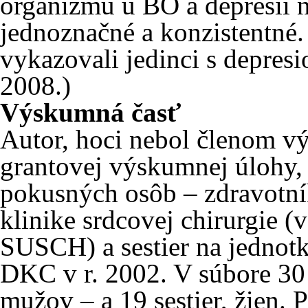
organizmu u BO a depresií n
jednoznačné a konzistentné.
vykazovali jedinci s depres
2008.)
Výskumná časť
Autor, hoci nebol členom v
grantovej výskumnej úlohy, 
pokusných osôb – zdravotní
klinike srdcovej chirurgie (
SUSCH) a sestier na jednotke
DKC v r. 2002. V súbore 30
mužov – a 19 sestier, žien.