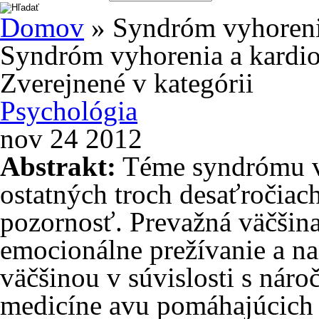
Domov
» Syndróm vyhorenia
Syndróm vyhorenia a kardio
Zverejnené v kategórii
Psychológia
nov
24
2012
Abstrakt:
Téme syndrómu vy
ostatných troch desaťročiac
pozornosť. Prevažná väčšina 
emocionálne prežívanie a n
väčšinou v súvislosti s náro
medicíne avu pomáhajúcich p