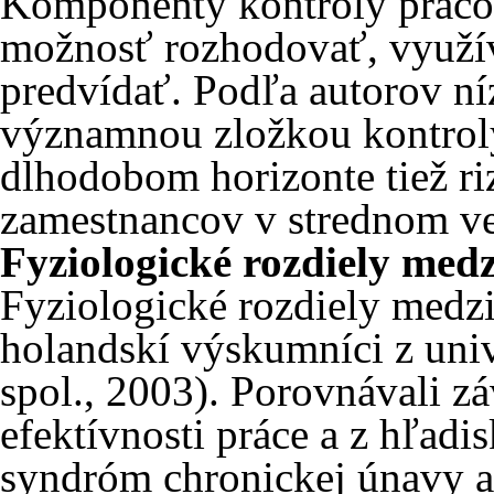
Komponenty kontroly pracov
možnosť rozhodovať, využív
predvídať. Podľa autorov níz
významnou zložkou kontroly 
dlhodobom horizonte tiež r
zamestnancov v strednom ve
Fyziologické rozdiely med
Fyziologické rozdiely medz
holandskí výskumníci z uni
spol., 2003). Porovnávali z
efektívnosti práce a z hľadi
syndróm chronickej únavy a