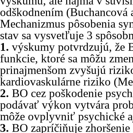
výskumu, ale najmä v súvis
odškodnením (Buchancová a
Mechanizmus pôsobenia syn
stav sa vysvetľuje 3 spôsob
1.
výskumy potvrdzujú, že B
funkcie, ktoré sa môžu zmen
prinajmenšom zvyšujú riziko
kardiovaskulárne riziko (Me
2.
BO cez poškodenie psychi
podávať výkon vytvára prob
môže ovplyvniť psychické aj
3.
BO zapríčiňuje zhoršenie 