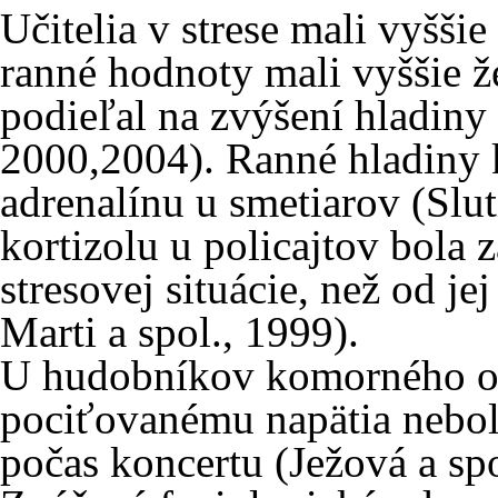
Učitelia v strese mali vyšši
ranné hodnoty mali vyššie ž
podieľal na zvýšení hladiny
2000,2004). Ranné hladiny k
adrenalínu u smetiarov (Slut
kortizolu u policajtov bola 
stresovej situácie, než od j
Marti a spol., 1999).
U hudobníkov komorného orc
pociťovanému napätia nebo
počas koncertu (Ježová a spo