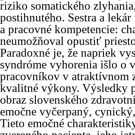
riziko somatického zlyhania,
postihnutého. Sestra a lekár
a pracovné kompetencie: cha
neumožňoval opustiť priestor
Paradoxné je, že napriek v
syndróme vyhorenia išlo o 
pracovníkov v atraktívnom 
kvalitné výkony. Výsledky 
obraz slovenského zdravotn
emočne vyčerpaný, cynický, 
Tieto emočné charakteristi
zvereného pacienta, jeho iat