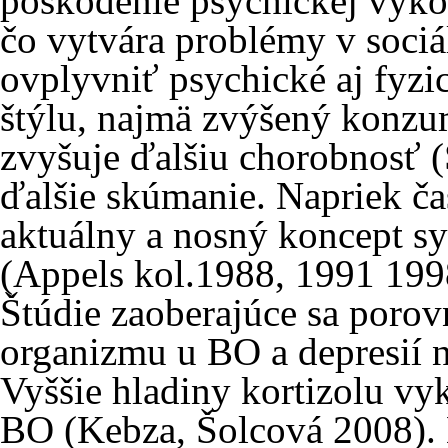
poškodenie psychickej výko
čo vytvára problémy v soci
ovplyvniť psychické aj fyzi
štýlu, najmä zvýšený konzum
zvyšuje ďalšiu chorobnosť (
ďalšie skúmanie. Napriek č
aktuálny a nosný koncept s
(Appels kol.1988, 1991 199
Štúdie zaoberajúce sa poro
organizmu u BO a depresií n
Vyššie hladiny kortizolu vyk
BO (Kebza, Šolcová 2008). 