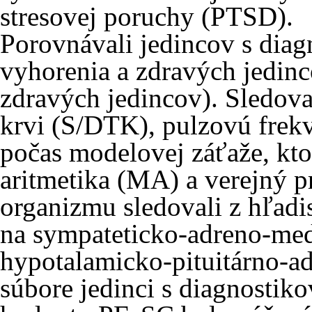
stresovej poruchy (PTSD).
Porovnávali jedincov s di
vyhorenia a zdravých jedin
zdravých jedincov). Sledoval
krvi (S/DTK), pulzovú frekve
počas modelovej záťaže, kto
aritmetika (MA) a verejný 
organizmu sledovali z hľadi
na sympateticko-adreno-med
hypotalamicko-pituitárno-ad
súbore jedinci s diagnosti