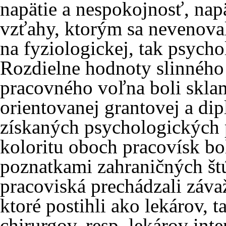
napätie a nespokojnosť, na
vzťahy, ktorým sa nevenoval
na fyziologickej, tak psycho
Rozdielne hodnoty slinného 
pracovného voľna boli sklam
orientovanej grantovej a di
získaných psychologických p
koloritu oboch pracovísk bol
poznatkami zahraničných št
pracoviská prechádzali záv
ktoré postihli ako lekárov, t
chirurgov, resp. lekárov inte