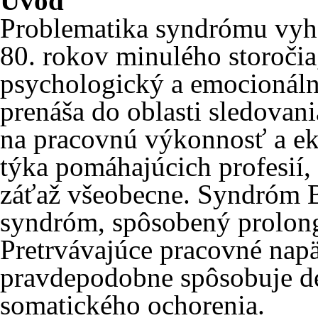
Úvod
Problematika syndrómu vyh
80. rokov minulého storoči
psychologický a emocionál
prenáša do oblasti sledovan
na pracovnú výkonnosť a ek
týka pomáhajúcich profesií,
záťaž všeobecne. Syndróm B
syndróm, spôsobený prolon
Pretrvávajúce pracovné napä
pravdepodobne spôsobuje de
somatického ochorenia.