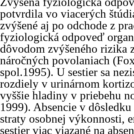
Zvýšená fyziologická odpove
potvrdila vo viacerých štúd
zvýšené aj po odchode z pr
fyziologická odpoveď orga
dôvodom zvýšeného rizika 
náročných povolaniach (Fox 
spol.1995). U sestier sa nez
rozdiely v urinárnom kortiz
vyššie hladiny v priebehu no
1999). Absencie v dôsledku
straty osobnej výkonnosti, 
sestier viac viazané na abse