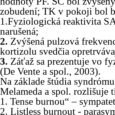
hodnoty PF. SC bol zvýšen
zobudení; TK v pokoji bol be
1.Fyziologická reaktivita 
narušená;
2.
Zvýšená pulzová frekvenci
kortizolu svedčia opretrváva
3.
Záťaž sa prezentuje vo f
(De Vente a spol., 2003).
Na základe štúdia syndróm
Melameda a spol. rozlišuje 
1. Tense burnou“ – sympate
2. Listless burnout - paras