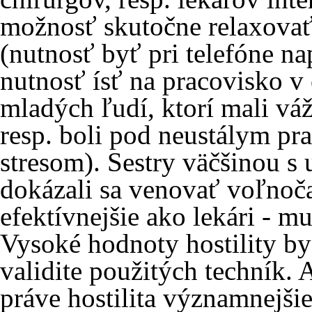
možnosť skutočne relaxovať
(nutnosť byť pri telefóne na
nutnosť ísť na pracovisko v
mladých ľudí, ktorí mali v
resp. boli pod neustálym 
stresom). Sestry väčšinou 
dokázali sa venovať voľno
efektívnejšie ako lekári - mu
Vysoké hodnoty hostility b
validite použitých techník. 
práve hostilita významnejši