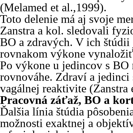
(Melamed et al.,1999).
Toto delenie má aj svoje mer
Zanstra a kol. sledovali fyz
BO a zdravých. V ich štúdii 
rovnakom výkone vynaložiť v
Po výkone u jedincov s BO 
rovnováhe. Zdraví a jedinci 
vagálnej reaktivite (Zanstra e
Pracovná záťaž, BO a kort
Ďalšia línia štúdia pôsobeni
možnosti exaktnej a objektív