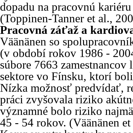
dopadu na pracovnú kariéru 
(Toppinen-Tanner et al., 200
Pracovná záťaž a kardiov
Väänänen so spolupracovník
(v období rokov 1986 - 2004
súbore 7663 zamestnancov l
sektore vo Fínsku, ktorí bo
Nízka možnosť predvídať, re
práci zvyšovala riziko akút
významné bolo riziko najm
45 - 54 rokov. (Väänänen et 