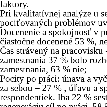
faktory.
Pri kvalitatívnej analýze u s
pociťovaných problémov uv
Docenenie a spokojnosť v p
čiastočne docenené 53 %, n
Čas strávený na pracovisku
zamestnania 37 % bolo roz
zamestnania, 63 % nie;
Pocity po práci: únava a v
za sebou – 27 % , úľavu a s
respondentiek. Iba 22 % ses
regeneráciu síl po práci, 5