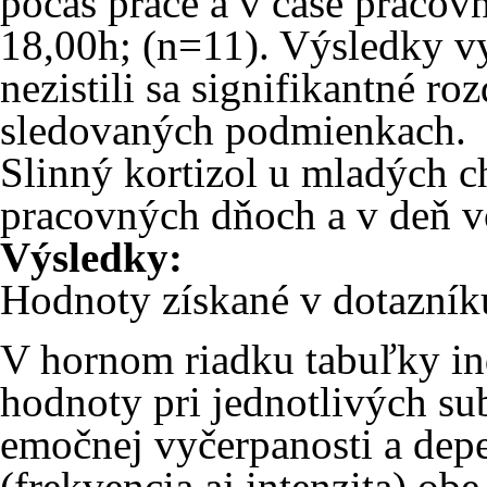
počas práce a v čase pracov
18,00h; (n=11). Výsledky v
nezistili sa signifikantné ro
sledovaných podmienkach.
Slinný kortizol u mladých c
pracovných dňoch a v deň v
Výsledky:
Hodnoty získané v dotazníku
V hornom riadku tabuľky in
hodnoty pri jednotlivých s
emočnej vyčerpanosti a depe
(frekvencia aj intenzita) ob