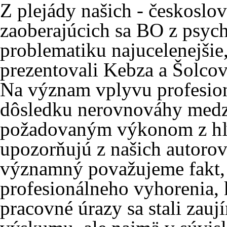
Z plejády našich - českosl
zaoberajúcich sa BO z psyc
problematiku najucelenejšie
prezentovali Kebza a Šolcov
Na význam vplyvu profesion
dôsledku nerovnováhy medzi
požadovaným výkonom z hľa
upozorňujú z našich autorov
významný považujeme fakt, 
profesionálneho vyhorenia, 
pracovné úrazy sa stali zau