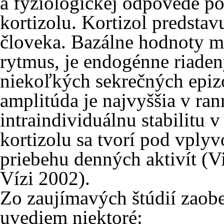
a fyziologickej odpovede p
kortizolu. Kortizol predsta
človeka. Bazálne hodnoty m
rytmus, je endogénne riaden
niekoľkých sekrečných epiz
amplitúda je najvyššia v r
intraindividuálnu stabilitu
kortizolu sa tvorí pod vply
priebehu denných aktivít (V
Vízi 2002).
Zo zaujímavých štúdií zaobe
uvediem niektoré: