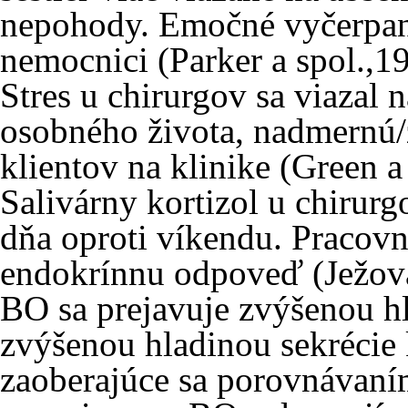
nepohody. Emočné vyčerpani
nemocnici (Parker a spol.,1
Stres u chirurgov sa viazal 
osobného života, nadmernú/
klientov na klinike (Green a
Salivárny kortizol u chirur
dňa oproti víkendu. Pracov
endokrínnu odpoveď (Ježová
BO sa prejavuje zvýšenou h
zvýšenou hladinou sekrécie 
zaoberajúce sa porovnávan