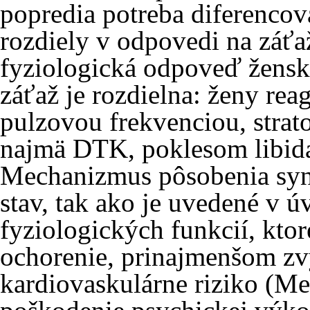
popredia potreba diferenco
rozdiely v odpovedi na záťaž
fyziologická odpoveď žens
záťaž je rozdielna: ženy re
pulzovou frekvenciou, stra
najmä DTK, poklesom libid
Mechanizmus pôsobenia syn
stav, tak ako je uvedené v úv
fyziologických funkcií, kto
ochorenie, prinajmenšom zvy
kardiovaskulárne riziko (Me