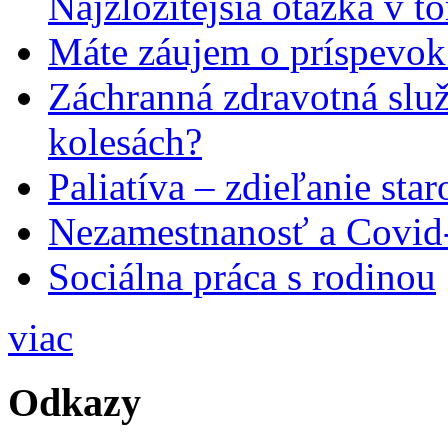
Najzložitejšia otázka v t
Máte záujem o príspevok
Záchranná zdravotná slu
kolesách?
Paliatíva – zdieľanie star
Nezamestnanosť a Covid
Sociálna práca s rodinou
viac
Odkazy