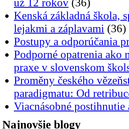
už 12 rokov
(36)
Kenská základná škola, s
lejakmi a záplavami
(36)
Postupy a odporúčania pr
Podporné opatrenia ako n
praxe v slovenskom škol
Proměny českého vězeňstv
paradigmatu: Od retribuc
Viacnásobné postihnutie
Najnovšie blogy