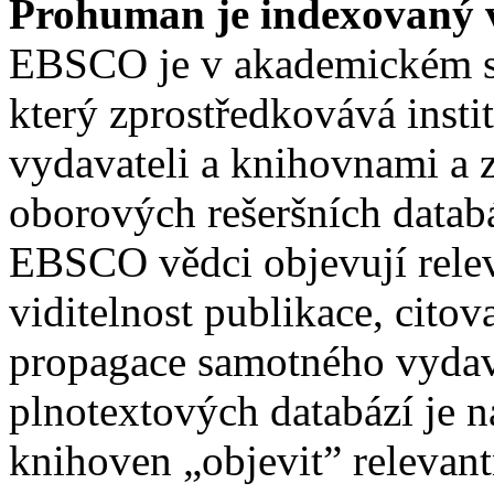
Prohuman je indexovaný
EBSCO je v akademickém s
který zprostředkovává insti
vydavateli a knihovnami a z
oborových rešeršních datab
EBSCO vědci objevují relev
viditelnost publikace, citov
propagace samotného vydava
plnotextových databází je
knihoven „objevit” relevan