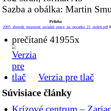
Sazba a obálka: Martin Sm
Príloha
2005_sbornik_moznosti_socialni_prace_na_pocatku_21_stoleti.pdf
8
prečítané 41955x
Verzia pre tlač
Súvisiace články
Krízové centrum – Zaria