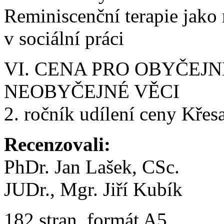
Reminiscenční terapie jako
v sociální práci
VI. CENA PRO OBYČEJNÉ
NEOBYČEJNÉ VĚCI
2. ročník udílení ceny Křes
Recenzovali:
PhDr. Jan Lašek, CSc.
JUDr., Mgr. Jiří Kubík
182 stran, formát A5