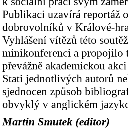
k sociální práci svým zamě
Publikaci uzavírá reportáž 
dobrovolníků v Králové-hrad
Vyhlášení vítězů této soutě
minikonferenci a propojil
převážně akademickou akci s
Stati jednotlivých autorů n
sjednocen způsob bibliograf
obvyklý v anglickém jazyko
Martin Smutek (editor)