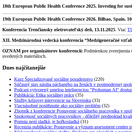
18th European Public Health Conference 2025. Investing for sust
19th European Public Health Conference 2026. Bilbao, Spain. 1
Konferencia Trenčiansky ošetrovateľský deň, 13.11.2025
. Viac
T
XII. Medzinárodná vedecká konferencia “Medzigeneračné vzťahy v
OZNAM pre organizátorov konferencií:
Podmienkou zverejnenia oz
uvedených materiáloch.
Dnes najčítanejšie
Kurz Špecializované sociálne poradenstvo
(220)
Súčasný stav násilia páchaného na ženách v postmodernej spol
Podcast vytvorený umelou inteligenciou "Prohuman AI" dostup
Publikácia: Etika sociálnej práce
(35)
Služby krízovej intervencie na Slovensku
(33)
Viacnásobné postihnutie ako sociálny problém
(32)
Zborník z konferencie Postavenie sociálneho pracovníka v spol
Spokojnosť sociálnych pracovníkov - dôležitý predpoklad kval
Pomsta není sladká, je hořkosladká
(31)
Recenzia publikácie: Postavenie a význam assessment centier p