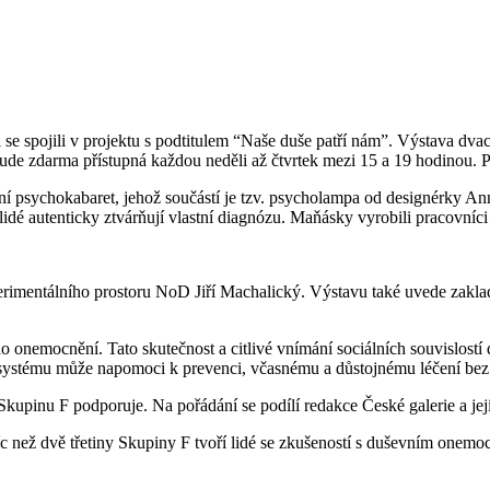
se spojili v projektu s podtitulem “Naše duše patří nám”. Výstava dvac
 bude zdarma přístupná každou neděli až čtvrtek mezi 15 a 19 hodinou
ní psychokabaret, jehož součástí je tzv. psycholampa od designérky Ann
de lidé autenticky ztvárňují vlastní diagnózu. Maňásky vyrobili pracovn
xperimentálního prostoru NoD Jiří Machalický. Výstavu také uvede zakl
ho onemocnění. Tato skutečnost a citlivé vnímání sociálních souvislost
 systému může napomoci k prevenci, včasnému a důstojnému léčení bez 
 Skupinu F podporuje. Na pořádání se podílí redakce České galerie a je
než dvě třetiny Skupiny F tvoří lidé se zkušeností s duševním onemocně