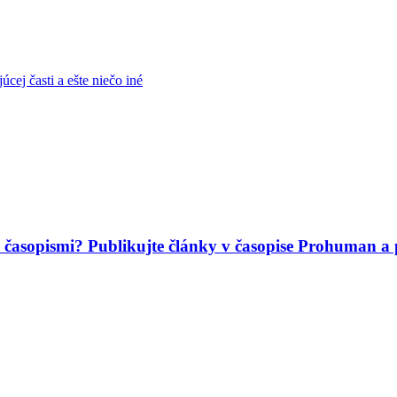
cej časti a ešte niečo iné
mi časopismi? Publikujte články v časopise Prohuman