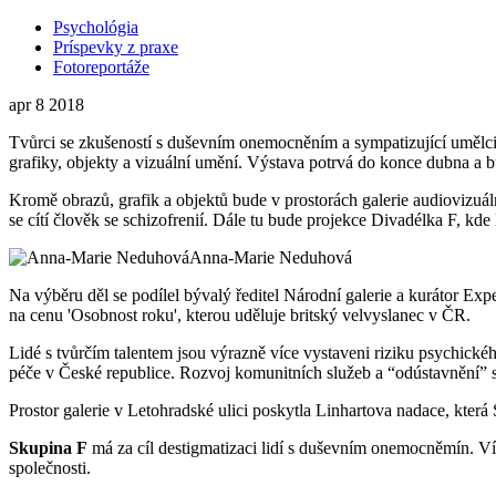
Psychológia
Príspevky z praxe
Fotoreportáže
apr
8
2018
Tvůrci se zkušeností s duševním onemocněním a sympatizující umělci 
grafiky, objekty a vizuální umění. Výstava potrvá do konce dubna a
Kromě obrazů, grafik a objektů bude v prostorách galerie audiovizuál
se cítí člověk se schizofrenií. Dále tu bude projekce Divadélka F, k
Anna-Marie Neduhová
Na výběru děl se podílel bývalý ředitel Národní galerie a kurátor E
na cenu 'Osobnost roku', kterou uděluje britský velvyslanec v ČR.
Lidé s tvůrčím talentem jsou výrazně více vystaveni riziku psychické
péče v České republice. Rozvoj komunitních služeb a “odústavnění”
Prostor galerie v Letohradské ulici poskytla Linhartova nadace, která
Skupina F
má za cíl destigmatizaci lidí s duševním onemocněmín. Víc 
společnosti.