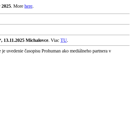
r 2025
. More
here
.
“, 13.11.2025 Michalovce
. Viac
TU
.
e je uvedenie časopisu Prohuman ako mediálneho partnera v