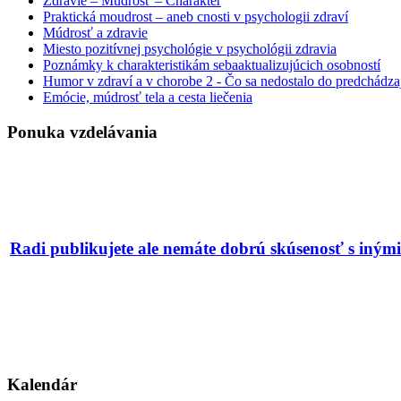
Zdravie – Múdrosť – Charakter
Praktická moudrost – aneb cnosti v psychologii zdraví
Múdrosť a zdravie
Miesto pozitívnej psychológie v psychológii zdravia
Poznámky k charakteristikám sebaaktualizujúcich osobností
Humor v zdraví a v chorobe 2 - Čo sa nedostalo do predchádzajú
Emócie, múdrosť tela a cesta liečenia
Ponuka vzdelávania
Radi publikujete ale nemáte dobrú skúsenosť s iný
Kalendár