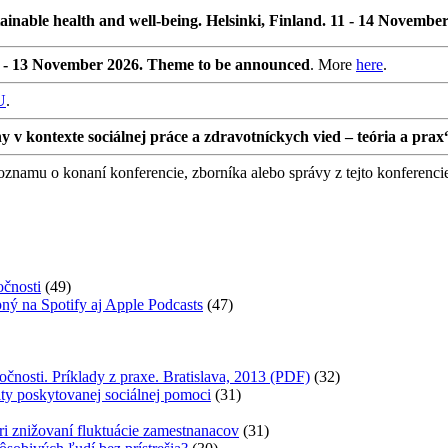
ainable health and well-being. Helsinki, Finland. 11 - 14 Novembe
0 - 13 November 2026. Theme to be announced
. More
here
.
U
.
 kontexte sociálnej práce a zdravotníckych vied – teória a prax
namu o konaní konferencie, zborníka alebo správy z tejto konferenci
očnosti
(49)
ný na Spotify aj Apple Podcasts
(47)
očnosti. Príklady z praxe. Bratislava, 2013 (PDF)
(32)
ity poskytovanej sociálnej pomoci
(31)
ri znižovaní fluktuácie zamestnanacov
(31)