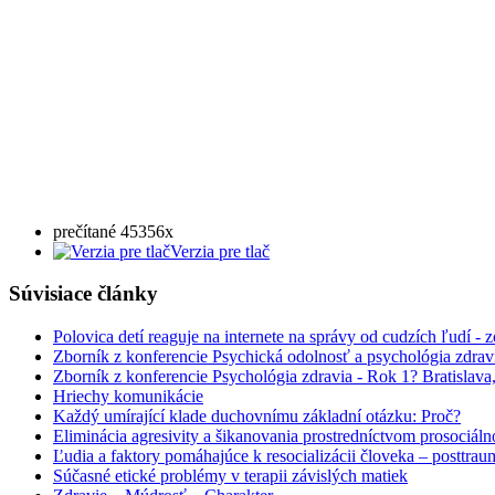
prečítané 45356x
Verzia pre tlač
Súvisiace články
Polovica detí reaguje na internete na správy od cudzích ľudí - 
Zborník z konferencie Psychická odolnosť a psychológia zdrav
Zborník z konferencie Psychológia zdravia - Rok 1? Bratislav
Hriechy komunikácie
Každý umírající klade duchovnímu základní otázku: Proč?
Eliminácia agresivity a šikanovania prostredníctvom prosociálno
Ľudia a faktory pomáhajúce k resocializácii človeka – posttra
Súčasné etické problémy v terapii závislých matiek