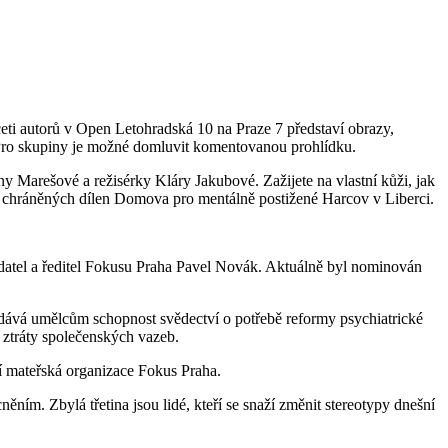
eti autorů v Open Letohradská 10 na Praze 7 představí obrazy,
. Pro skupiny je možné domluvit komentovanou prohlídku.
y Marešové a režisérky Kláry Jakubové. Zažijete na vlastní kůži, jak
íci chráněných dílen Domova pro mentálně postižené Harcov v Liberci.
adatel a ředitel Fokusu Praha Pavel Novák. Aktuálně byl nominován
í dává umělcům schopnost svědectví o potřebě reformy psychiatrické
ztráty společenských vazeb.
jí mateřská organizace Fokus Praha.
ním. Zbylá třetina jsou lidé, kteří se snaží změnit stereotypy dnešní