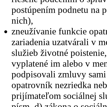
postúpením podnetu na po
nich),
zneužívanie funkcie opat
zariadenia uzatvárali v 
služieb životné poistenie
vyplatené im alebo v men
podpisovali zmluvy sami
opatrovník nezriedka ne
prijímateľom sociálnej sl
písm. d) zákona o sociál