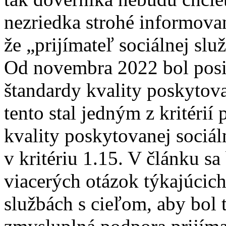
nezriedka strohé informova
že „prijímateľ sociálnej sl
Od novembra 2022 bol posil
štandardy kvality poskytova
tento stal jedným z kritéri
kvality poskytovanej sociál
v kritériu 1.15. V článku 
viacerých otázok týkajúcich
službách s cieľom, aby bol t