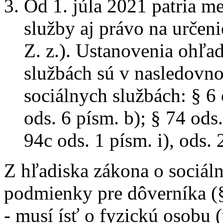
Od 1. júla 2021 patria me
služby aj právo na určen
Z. z.). Ustanovenia ohľa
službách sú v nasledovn
sociálnych službách: § 6 o
ods. 6 písm. b); § 74 ods.
94c ods. 1 písm. i), ods. 2
Z hľadiska zákona o sociáln
podmienky pre dôverníka (§ 
- musí ísť o fyzickú osobu 