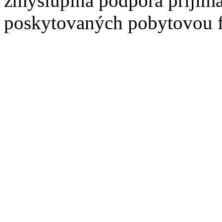
zmysluplná podpora prijíma
poskytovaných pobytovou 