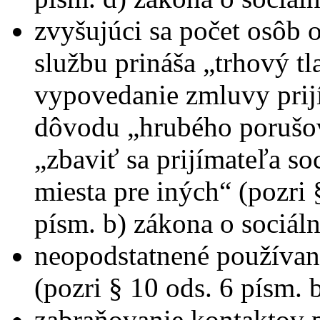
zvyšujúci sa počet osôb
službu prináša „trhový tl
vypovedanie zmluvy prijí
dôvodu „hrubého porušo
„zbaviť sa prijímateľa so
miesta pre iných“ (pozri 
písm. b) zákona o sociál
neopodstatnené používan
(pozri § 10 ods. 6 písm. 
zabraňovanie kontaktov p