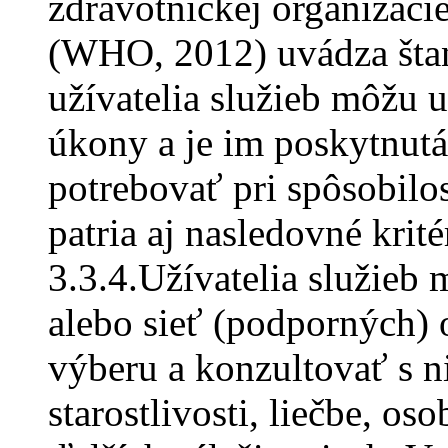
zdravotníckej organizáci
(WHO, 2012) uvádza štan
užívatelia služieb môžu 
úkony a je im poskytnut
potrebovať pri spôsobilo
patria aj nasledovné krité
3.3.4.Užívatelia služie
alebo sieť (podporných)
výberu a konzultovať s n
starostlivosti, liečbe, o