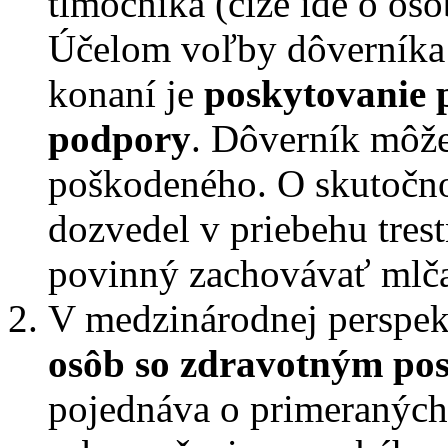
tlmočníka (čiže ide o os
Účelom voľby dôverníka
konaní je
poskytovanie 
podpory
. Dôverník môž
poškodeného. O skutočnos
dozvedel v priebehu tres
povinný zachovávať mlča
V medzinárodnej perspek
osôb so zdravotným po
pojednáva o primeraných