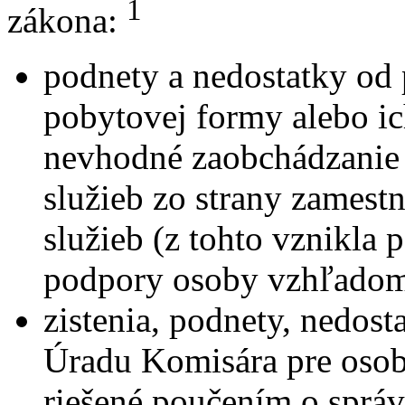
1
zákona:
podnety a nedostatky od 
pobytovej formy alebo i
nevhodné zaobchádzanie 
služieb zo strany zamest
služieb (z tohto vznikla 
podpory osoby vzhľadom 
zistenia, podnety, nedost
Úradu Komisára pre osob
riešené poučením o sprá