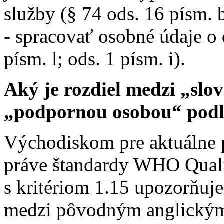
služby (§ 74 ods. 16 písm. 
- spracovať osobné údaje o 
písm. l; ods. 1 písm. i).
Aký je rozdiel medzi „sl
„podpornou osobou“ po
Východiskom pre aktuálne p
práve štandardy WHO Qualit
s kritériom 1.15 upozorňuj
medzi pôvodným anglickým