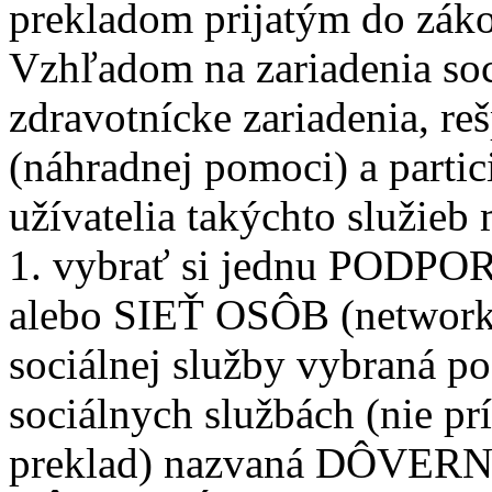
prekladom prijatým do záko
Vzhľadom na zariadenia soc
zdravotnícke zariadenia, reš
(náhradnej pomoci) a partic
užívatelia takýchto služieb
1. vybrať si jednu PODPO
alebo SIEŤ OSÔB (network 
sociálnej služby vybraná p
sociálnych službách (nie pr
preklad) nazvaná DÔVERNÍK