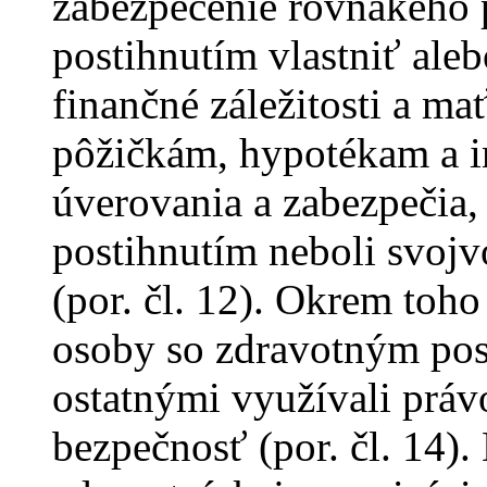
zabezpečenie rovnakého 
postihnutím vlastniť ale
finančné záležitosti a m
pôžičkám, hypotékam a 
úverovania a zabezpečia,
postihnutím neboli svoj
(por. čl. 12). Okrem toho
osoby so zdravotným pos
ostatnými využívali práv
bezpečnosť (por. čl. 14)