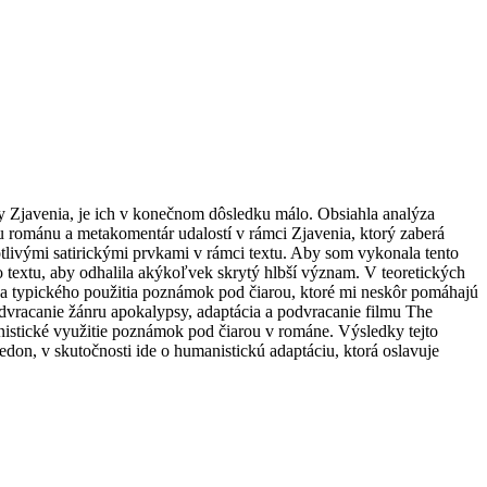
y Zjavenia, je ich v konečnom dôsledku málo. Obsiahla analýza
iu románu a metakomentár udalostí v rámci Zjavenia, ktorý zaberá
livými satirickými prvkami v rámci textu. Aby som vykonala tento
bo textu, aby odhalila akýkoľvek skrytý hlbší význam. V teoretických
ia a typického použitia poznámok pod čiarou, ktoré mi neskôr pomáhajú
dvracanie žánru apokalypsy, adaptácia a podvracanie filmu The
nistické využitie poznámok pod čiarou v románe. Výsledky tejto
on, v skutočnosti ide o humanistickú adaptáciu, ktorá oslavuje