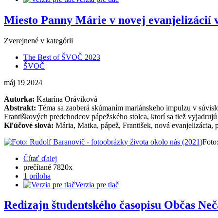
Miesto Panny Márie v novej evanjelizácií
Zverejnené v kategórii
The Best of ŠVOČ 2023
ŠVOČ
máj
19
2024
Autorka:
Katarína Oráviková
Abstrakt:
Téma sa zaoberá skúmaním mariánskeho impulzu v súvislos
Františkových predchodcov pápežského stolca, ktorí sa tiež vyjadru
Kľúčové slová:
Mária, Matka, pápež, František, nová evanjelizácia, 
Foto
Čítať ďalej
prečítané 7820x
1 príloha
Verzia pre tlač
Redizajn študentského časopisu Občas Neč