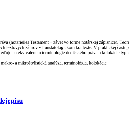
áva (notarielles Testament – závet vo forme notárskej zápisnice). Teore
 textových žánrov v translatologickom kontexte. V praktickej časti pr
eďuje na ekvivalenciu terminológie dedičského práva a kolokácie typic
 makro- a mikroštylistická analýza, terminológia, kolokácie
dejepisu