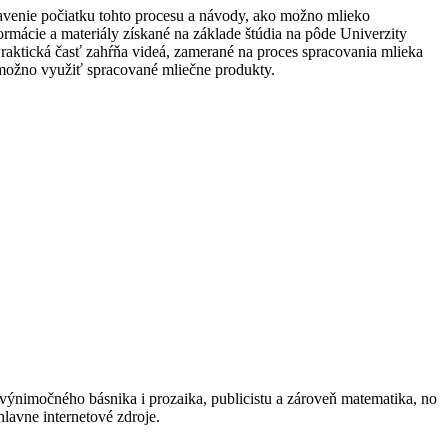
tavenie počiatku tohto procesu a návody, ako možno mlieko
ormácie a materiály získané na základe štúdia na pôde Univerzity
Praktická časť zahŕňa videá, zamerané na proces spracovania mlieka
možno využiť spracované mliečne produkty.
 výnimočného básnika i prozaika, publicistu a zároveň matematika, no
hlavne internetové zdroje.