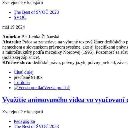
Zverejnené v kategórii
The Best of ŠVOČ 2023
ŠVOČ
máj
19
2024
Autorka:
Bc. Lenka Žitňanská
Abstrakt:
Práca sa zameriava na vybraný textový žáner dedičského pr
nemeckom a slovenskom právnom systéme, ako aj špecifikami právnych
a mikroštruktúry podľa metodiky Nordovej (1995). Pozornosť sa sústr
(notárskej zápisnice).
Kľúčové slová:
dedičské právo, právny jazyk, právny preklad, závet,
Čítať ďalej
prečítané 9130x
1 príloha
Verzia pre tlač
Využitie animovaného videa vo vyučovaní 
Zverejnené v kategórii
Pedagogika
The Best of ŠVOČ 2023