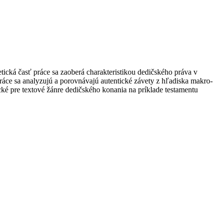
tická časť práce sa zaoberá charakteristikou dedičského práva v
áce sa analyzujú a porovnávajú autentické závety z hľadiska makro-
ké pre textové žánre dedičského konania na príklade testamentu