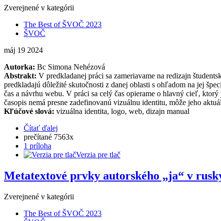
Zverejnené v kategórii
The Best of ŠVOČ 2023
ŠVOČ
máj
19
2024
Autorka:
Bc Simona Nehézová
Abstrakt:
V predkladanej práci sa zameriavame na redizajn študentsk
predkladajú dôležité skutočnosti z danej oblasti s ohľadom na jej špe
čas a návrhu webu. V práci sa celý čas opierame o hlavný cieľ, ktor
časopis nemá presne zadefinovanú vizuálnu identitu, môže jeho aktuá
Kľúčové slová:
vizuálna identita, logo, web, dizajn manual
Čítať ďalej
prečítané 7563x
1 príloha
Verzia pre tlač
Metatextové prvky autorského „ja“ v rusk
Zverejnené v kategórii
The Best of ŠVOČ 2023