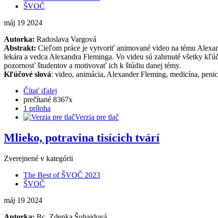
ŠVOČ
máj
19
2024
Autorka:
Radoslava Vargová
Abstrakt:
Cieľom práce je vytvoriť animované video na tému Alexan
lekára a vedca Alexandra Fleminga. Vo videu sú zahrnuté všetky kľú
pozornosť študentov a motivovať ich k štúdiu danej témy.
Kľúčové slová
: video, animácia, Alexander Fleming, medicína, penici
Čítať ďalej
prečítané 8367x
1 príloha
Verzia pre tlač
Mlieko, potravina tisícich tvárí
Zverejnené v kategórii
The Best of ŠVOČ 2023
ŠVOČ
máj
19
2024
Autorka:
Bc. Zdenka Šuhajdová