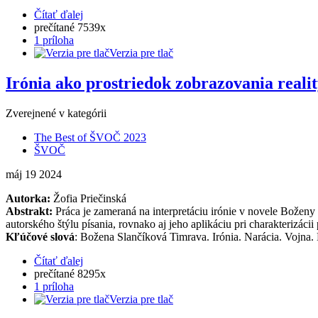
Čítať ďalej
prečítané 7539x
1 príloha
Verzia pre tlač
Irónia ako prostriedok zobrazovania reali
Zverejnené v kategórii
The Best of ŠVOČ 2023
ŠVOČ
máj
19
2024
Autorka:
Žofia Priečinská
Abstrakt:
Práca je zameraná na interpretáciu irónie v novele Boženy
autorského štýlu písania, rovnako aj jeho aplikáciu pri charakterizáci
Kľúčové slová
: Božena Slančíková Timrava. Irónia. Narácia. Vojna.
Čítať ďalej
prečítané 8295x
1 príloha
Verzia pre tlač