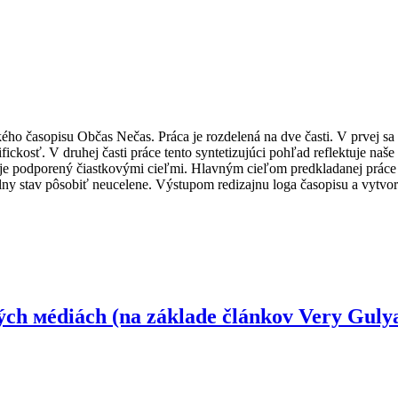
ého časopisu Občas Nečas. Práca je rozdelená na dve časti. V prvej sa v
cifickosť. V druhej časti práce tento syntetizujúci pohľad reflektuje n
ý je podporený čiastkovými cieľmi. Hlavným cieľom predkladanej práce
lny stav pôsobiť neucelene. Výstupom redizajnu loga časopisu a vytvor
ých мédiách (na základe článkov Very Guly