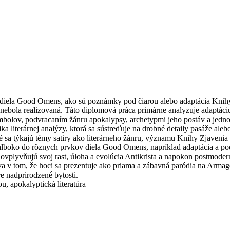
y diela Good Omens, ako sú poznámky pod čiarou alebo adaptácia Knih
te nebola realizovaná. Táto diplomová práca primárne analyzuje adaptác
bolov, podvracaním žánru apokalypsy, archetypmi jeho postáv a jednot
ka literárnej analýzy, ktorá sa sústreďuje na drobné detaily pasáže ale
ktoré sa týkajú témy satiry ako literárneho žánru, významu Knihy Zjaven
hlboko do rôznych prvkov diela Good Omens, napríklad adaptácia a po
vplyvňujú svoj rast, úloha a evolúcia Antikrista a napokon postmoder
v tom, že hoci sa prezentuje ako priama a zábavná paródia na Armaged
e nadprirodzené bytosti.
u, apokalyptická literatúra