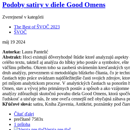
Podoby satiry v diele Good Omens
Zverejnené v kategórii
The Best of ŠVOČ 2023
ŠVOČ
máj
19
2024
Autorka:
Laura Pantelić
Abstrakt:
Hoci existujú dôveryhodné štúdie ktoré analyzujú aspekt
celého textu, taktiež aj analýza do hĺbky jeho postáv a symbolov, eš
väčšinu príbehu. Okrem toho sa zaoberá stvárnením kresťanských sym
druh analýzy, prevezmem si metodológiu blízkeho čítania, čo je techni
častiach tejto práce uvádzam najdôležitejšie časti svojich zdrojov, 
pri môjom analytickom procese. V analytických častiach sa ponorím 
Omen, stav a vývoj jeho primárnych postáv a spôsob a ako vzájomne o
analýzy zdôrazňujú skutočnú povahu diela Good Omens, ktorá spočíva 
ľudskosť a uisťuje nás, že sme oveľa cennejší než obyčajná zábava pr
Kľúčové slová:
satira, Kniha Zjavenia, Antikrist, poznámky pod čiaro
Čítať ďalej
prečítané 7583x
1 príloha
Verzia pre tlač