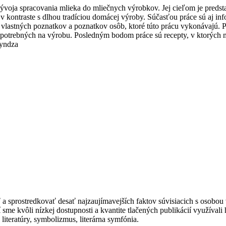
 vývoja spracovania mlieka do mliečnych výrobkov. Jej cieľom je preds
 kontraste s dlhou tradíciou domácej výroby. Súčasťou práce sú aj inf
e vlastných poznatkov a poznatkov osôb, ktoré túto prácu vykonávajú. 
potrebných na výrobu. Posledným bodom práce sú recepty, v ktorých 
ryndza
 a sprostredkovať desať najzaujímavejších faktov súvisiacich s osobou
sme kvôli nízkej dostupnosti a kvantite tlačených publikácií využívali 
 literatúry, symbolizmus, literárna symfónia.