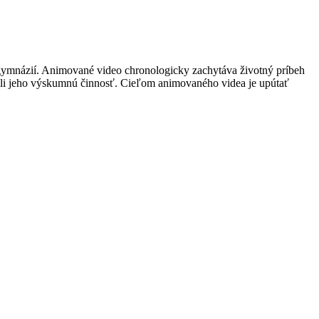
 gymnázií. Animované video chronologicky zachytáva životný príbeh
nili jeho výskumnú činnosť. Cieľom animovaného videa je upútať