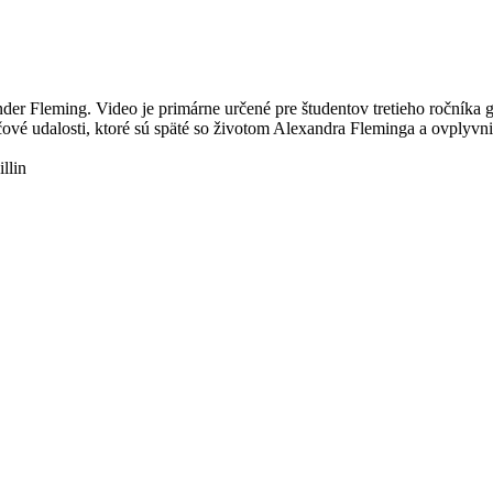
der Fleming. Video je primárne určené pre študentov tretieho ročníka
čové udalosti, ktoré sú späté so životom Alexandra Fleminga a ovplyv
llin