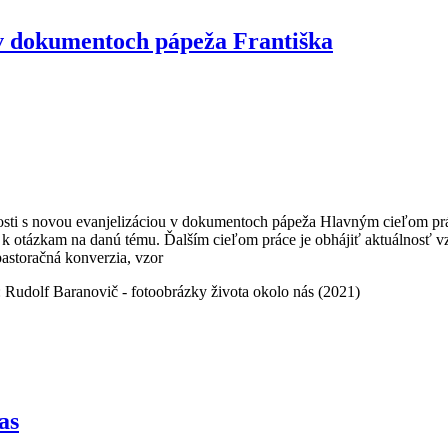
 v dokumentoch pápeža Františka
ti s novou evanjelizáciou v dokumentoch pápeža Hlavným cieľom prác
jú k otázkam na danú tému. Ďalším cieľom práce je obhájiť aktuálnosť 
pastoračná konverzia, vzor
: Rudolf Baranovič - fotoobrázky života okolo nás (2021)
as