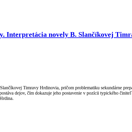
ty. Interpretácia novely B. Slančíkovej Tim
 Slančíkovej Timravy Hrdinovia, pričom problematiku sekundárne prepáj
i postáva dejov, čím dokazuje jeho postavenie v pozícii typického činite
 Hrdina.