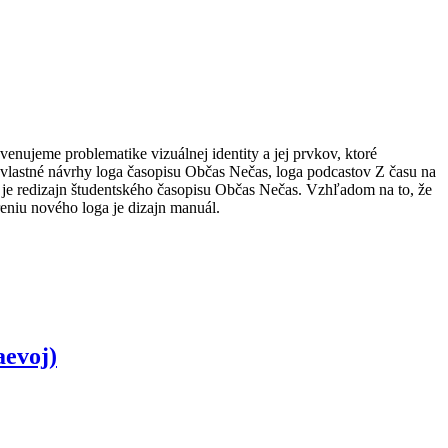
enujeme problematike vizuálnej identity a jej prvkov, ktoré
aše vlastné návrhy loga časopisu Občas Nečas, loga podcastov Z času na
 je redizajn študentského časopisu Občas Nečas. Vzhľadom na to, že
eniu nového loga je dizajn manuál.
aevoj)