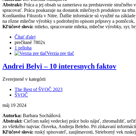
Abstrakt:
Práca a jej obsah sa zameriava na predstavenie stručného
spracovať. Práca poukazuje na dostatok mliečnych produktov na trhu v
Konštantína Filozofa v Nitre. Ďalšie informácie sú využité na základ
na rôzne mliečne výrobky s podrobným opisom prípravy a pomôcok, 
Kľúčové slová:
mlieko, spracovanie mlieka, mliečne výrobky, syr, b
Čítať ďalej
prečítané 7802x
1 príloha
Verzia pre tlač
Andrei Belyi – 10 interesnych faktov
Zverejnené v kategórii
The Best of ŠVOČ 2023
ŠVOČ
máj
19
2024
Autorka:
Barbara Socháňová
Abstrakt:
Cieľom našej vedeckej práce bolo nájsť, zhromaždiť, určiť
zo všetkého najviac človeka, Andreja Beleho. Pri získavaní informácií 
Kľúčové slová:
ruský spisovateľ, zaujímavosti, Strieborný vek ruskej