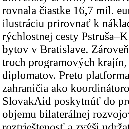
rovnala čiastke 16,7 mil. e
ilustráciu prirovnať k nák
rýchlostnej cesty Pstruša–K
bytov v Bratislave. Zároveň 
troch programových krajín
diplomatov. Preto platform
zahraničia ako koordináto
SlovakAid poskytnúť do pr
objemu bilaterálnej rozvojov
roztrieštenosť a zvýši udrža