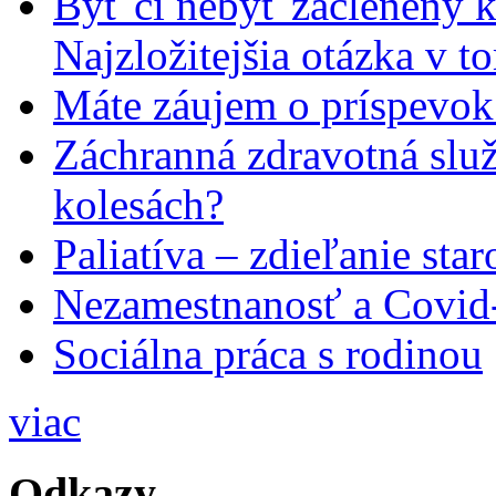
Byť či nebyť začlenený 
Najzložitejšia otázka v t
Máte záujem o príspevok
Záchranná zdravotná slu
kolesách?
Paliatíva – zdieľanie star
Nezamestnanosť a Covid
Sociálna práca s rodinou
viac
Odkazy