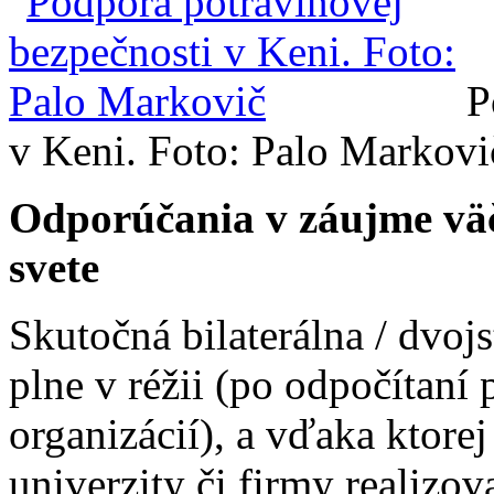
P
v Keni. Foto: Palo Markovi
Odporúčania v záujme väčš
svete
Skutočná bilaterálna / dvo
plne v réžii (po odpočítan
organizácií), a vďaka ktor
univerzity či firmy realizov