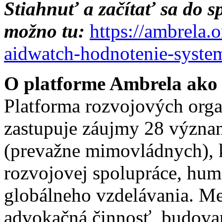
Stiahnuť a začítať sa do s
možno tu:
https://ambrela.
aidwatch-hodnotenie-system
O platforme Ambrela ako 
Platforma rozvojových orga
zastupuje záujmy 28 význa
(prevažne mimovládnych), k
rozvojovej spolupráce, hum
globálneho vzdelávania. Med
advokačná činnosť, budovan