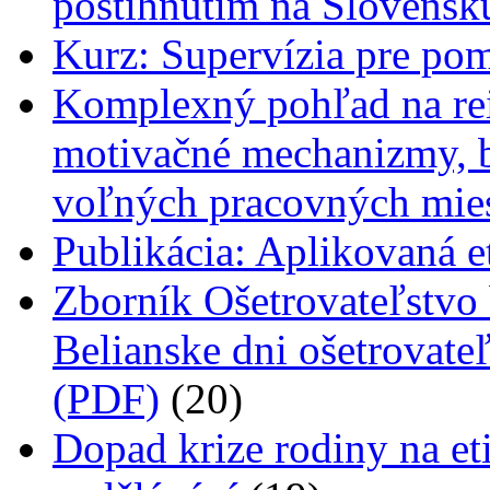
postihnutím na Slovensk
Kurz: Supervízia pre pom
Komplexný pohľad na rei
motivačné mechanizmy, ba
voľných pracovných mie
Publikácia: Aplikovaná et
Zborník Ošetrovateľstvo 
Belianske dni ošetrovateľ
(PDF)
(20)
Dopad krize rodiny na e