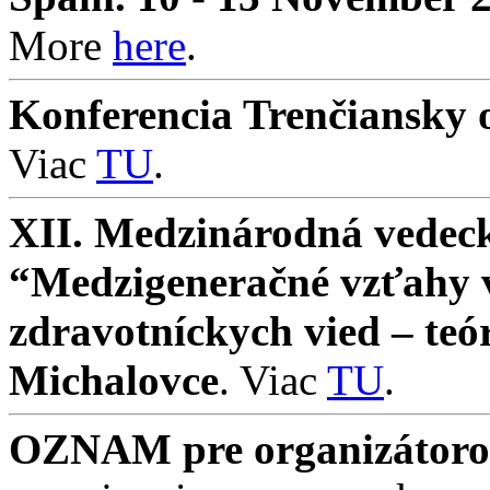
More
here
.
Konferencia Trenčiansky o
Viac
TU
.
XII. Medzinárodná vedeck
“Medzigeneračné vzťahy v 
zdravotníckych vied – teó
Michalovce
. Viac
TU
.
OZNAM pre organizátorov