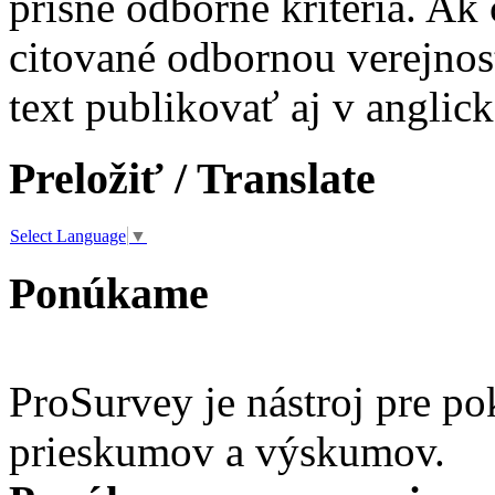
prísne odborné kritéria. Ak 
citované odbornou verejnos
text publikovať aj v anglic
Preložiť / Translate
Select Language
▼
Ponúkame
ProSurvey je nástroj pre po
prieskumov a výskumov.