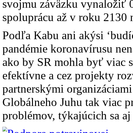
svojmu záväzku vynaložiť
spoluprácu až v roku 2130 
Podľa Kabu ani akýsi ‘budí
pandémie koronavírusu nena
ako by SR mohla byť viac s
efektívne a cez projekty ro
partnerskými organizáciami
Globálneho Juhu tak viac p
problémov, týkajúcich sa aj