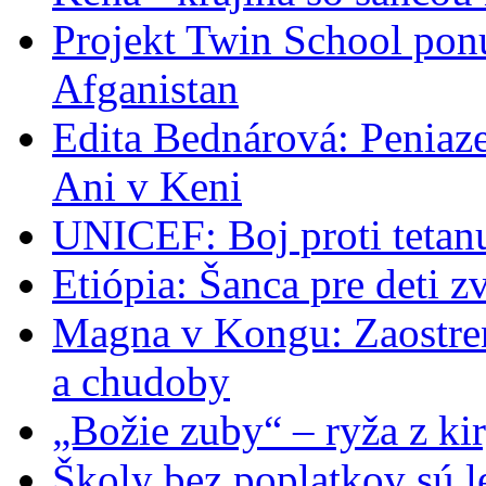
Projekt Twin School pon
Afganistan
Edita Bednárová: Peniaze
Ani v Keni
UNICEF: Boj proti tetan
Etiópia: Šanca pre deti z
Magna v Kongu: Zaostren
a chudoby
„Božie zuby“ – ryža z k
Školy bez poplatkov sú l