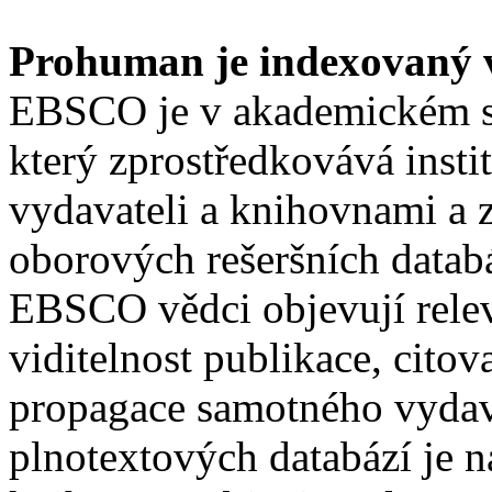
Prohuman je indexovaný
EBSCO je v akademickém s
který zprostředkovává insti
vydavateli a knihovnami a z
oborových rešeršních datab
EBSCO vědci objevují relev
viditelnost publikace, citov
propagace samotného vydava
plnotextových databází je