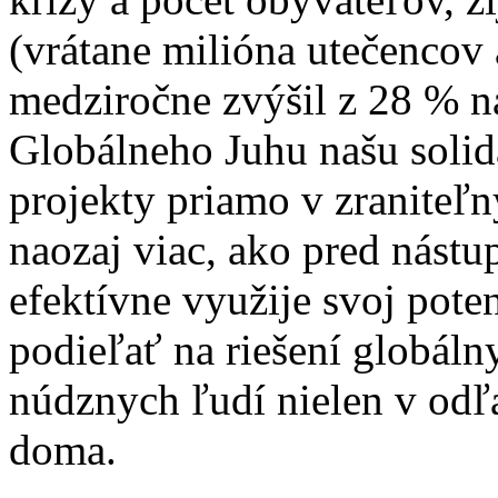
(vrátane milióna utečencov 
medziročne zvýšil z 28 % n
Globálneho Juhu našu solida
projekty priamo v zraniteľ
naozaj viac, ako pred nás
efektívne využije svoj pote
podieľať na riešení globáln
núdznych ľudí nielen v odľa
doma.