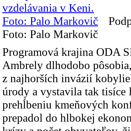
Podp
Foto: Palo Markovič
Programová krajina ODA SR
Ambrely dlhodobo pôsobia,
z najhorších invázií kobylie
úrody a vystavila tak tisíce
prehĺbeniu kmeňových konf
prepadol do hlbokej ekonomi
krízy a počet obyvateľov, 