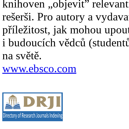
knihoven „objevit” relevan
rešerši. Pro autory a vydava
příležitost, jak mohou upou
i budoucích vědců (studentů
na světě.
www.ebsco.com