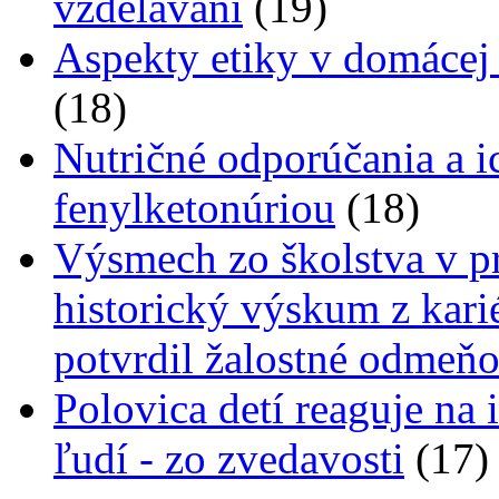
vzdělávání
(19)
Aspekty etiky v domácej o
(18)
Nutričné odporúčania a i
fenylketonúriou
(18)
Výsmech zo školstva v pr
historický výskum z kari
potvrdil žalostné odmeň
Polovica detí reaguje na 
ľudí - zo zvedavosti
(17)