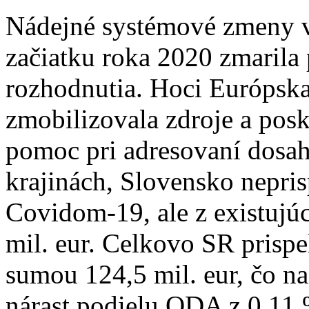
Nádejné systémové zmeny v
začiatku roka 2020 zmarila
rozhodnutia. Hoci Európska
zmobilizovala zdroje a posk
pomoc pri adresovaní dosa
krajinách, Slovensko nepri
Covidom-19, ale z existujú
mil. eur. Celkovo SR prisp
sumou 124,5 mil. eur, čo na
nárast podielu ODA z 0,11