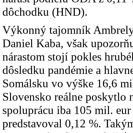
dôchodku (HND).
Výkonný tajomník Ambrely 
Daniel Kaba, však upozorň
nárastom stojí pokles hrub
dôsledku pandémie a hlavne
Somálsku vo výške 16,6 mil
Slovensko reálne poskytlo 
spoluprácu iba 105 mil. eur
predstavoval 0,12 %. Takým