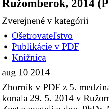
Ružomberok, 2014 (
Zverejnené v kategórii
Ošetrovateľstvo
Publikácie v PDF
Knižnica
aug
10
2014
Zborník v PDF z 5. medziná
konala 29. 5. 2014 v Ružo
Zostavovatelia: doc. PhDr.