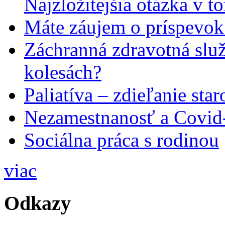
Najzložitejšia otázka v t
Máte záujem o príspevok
Záchranná zdravotná slu
kolesách?
Paliatíva – zdieľanie star
Nezamestnanosť a Covid
Sociálna práca s rodinou
viac
Odkazy