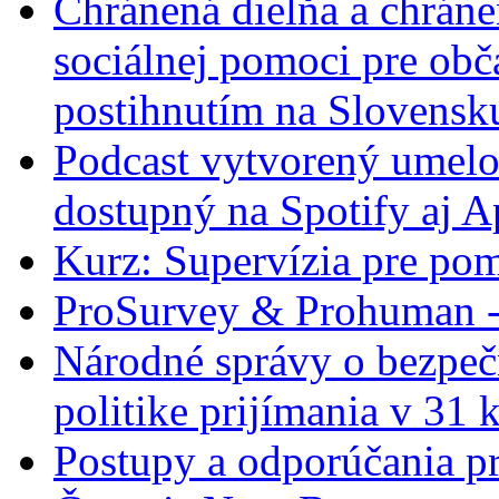
Chránená dielňa a chrán
sociálnej pomoci pre ob
postihnutím na Slovensk
Podcast vytvorený umelo
dostupný na Spotify aj A
Kurz: Supervízia pre pom
ProSurvey & Prohuman - 
Národné správy o bezpečn
politike prijímania v 31 
Postupy a odporúčania pr