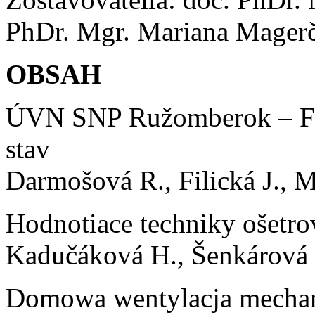
PhDr. Mgr. Mariana Magerč
OBSAH
ÚVN SNP Ružomberok – FN j
stav
Darmošová R., Filická J., 
Hodnotiace techniky ošetrov
Kadučáková H., Šenkárová 
Domowa wentylacja mechani