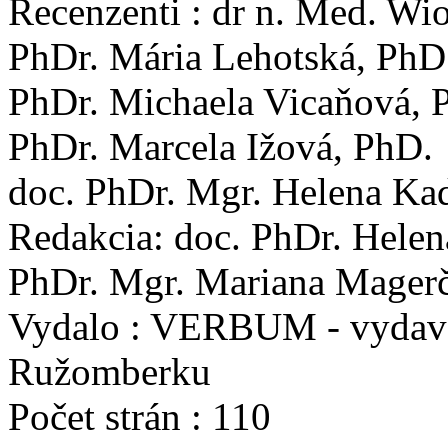
Recenzenti : dr n. Med. Wi
PhDr. Mária Lehotská, PhD
PhDr. Michaela Vicaňová, 
PhDr. Marcela Ižová, PhD.
doc. PhDr. Mgr. Helena Ka
Redakcia: doc. PhDr. Hele
PhDr. Mgr. Mariana Magerč
Vydalo : VERBUM - vydavat
Ružomberku
Počet strán : 110