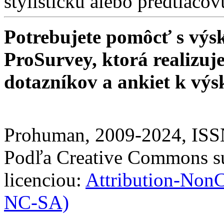
štylistickú alebo predtlačo
Potrebujete pomôcť s v
ProSurvey, ktorá realizuj
dotazníkov a ankiet k vý
Prohuman, 2009-2024, IS
Podľa Creative Commons sú
licenciou:
Attribution-Non
NC-SA)