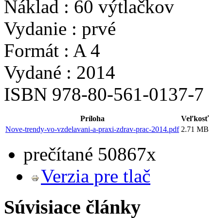
Náklad : 60 výtlačkov
Vydanie : prvé
Formát : A 4
Vydané : 2014
ISBN 978-80-561-0137-7
Príloha
Veľkosť
Nove-trendy-vo-vzdelavani-a-praxi-zdrav-prac-2014.pdf
2.71 MB
prečítané 50867x
Verzia pre tlač
Súvisiace články