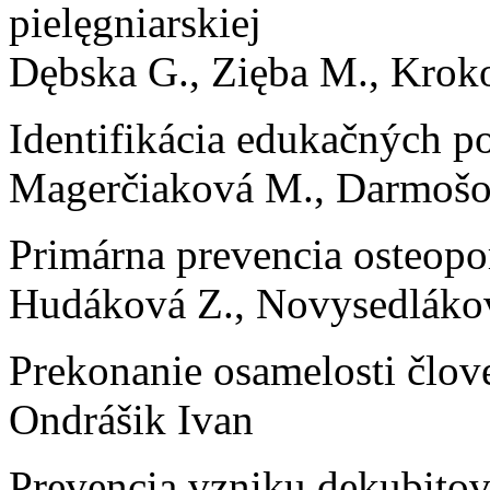
pielęgniarskiej
Dębska G., Zięba M., Krok
Identifikácia edukačných po
Magerčiaková M., Darmošo
Primárna prevencia osteopo
Hudáková Z., Novysedláko
Prekonanie osamelosti člo
Ondrášik Ivan
Prevencia vzniku dekubitov 