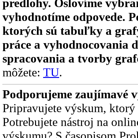
predlohy. Oslovíme vybra
vyhodnotíme odpovede. Po
ktorých sú tabuľky a gra
práce a vyhodnocovania d
spracovania a tvorby graf
môžete:
TU
.
Podporujeme zaujímavé 
Pripravujete výskum, ktor
Potrebujete nástroj na onli
výskumu? S časopisom Pro