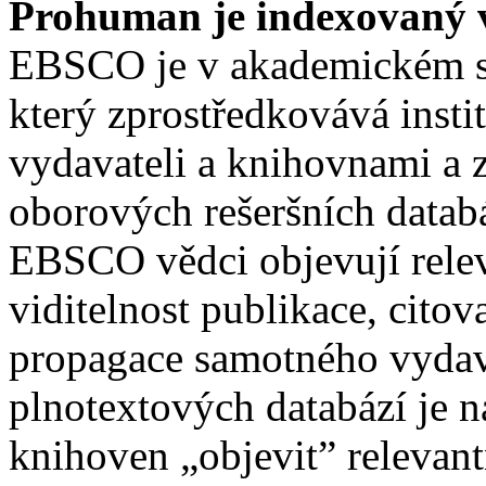
Prohuman je indexovaný
EBSCO je v akademickém s
který zprostředkovává insti
vydavateli a knihovnami a z
oborových rešeršních datab
EBSCO vědci objevují relev
viditelnost publikace, citov
propagace samotného vydava
plnotextových databází je
knihoven „objevit” relevan