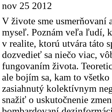
nov
25
2012
V živote sme usmerňovaní a
myseľ. Poznám veľa ľudí, kt
v realite, ktorú utvára tát
dozvedieť sa niečo viac, v
fungovaním života. Teoreti
ale bojím sa, kam to všetko
zasiahnutý kolektívnym neg
snažiť o uskutočnenie zme
bombardovaní dezinformácia