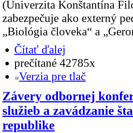
(Univerzita Konštantína Fil
zabezpečuje ako externý p
„Biológia človeka“ a „Gero
Čítať ďalej
prečítané 42785x
Verzia pre tlač
Závery odbornej konfer
služieb a zavádzanie št
republike