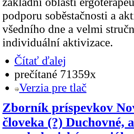
základní oblasti ergoterape
podporu soběstačnosti a akti
všedního dne a velmi stručn
individuální aktivizace.
Čítať ďalej
prečítané 71359x
Verzia pre tlač
Zborník príspevkov Nov
človeka (?) Duchovné, a