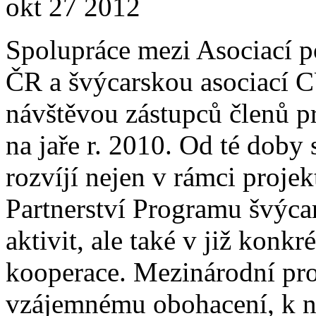
okt
27
2012
Spolupráce mezi Asociací p
ČR a švýcarskou asociací
návštěvou zástupců členů 
na jaře r. 2010. Od té doby
rozvíjí nejen v rámci proj
Partnerství Programu švýca
aktivit, ale také v již konk
kooperace. Mezinárodní pro
vzájemnému obohacení, k nav