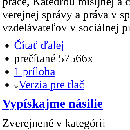
práce, Katedrou misijnej a c
verejnej správy a práva v s
vzdelávateľov v sociálnej p
Čítať ďalej
prečítané 57566x
1 príloha
Verzia pre tlač
Vypískajme násilie
Zverejnené v kategórii