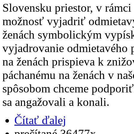
Slovensku priestor, v rámci
možnosť vyjadriť odmietavý
ženách symbolickým vypíska
vyjadrovanie odmietavého p
na ženách prispieva k znižov
páchanému na ženách v naše
spôsobom chceme podporiť ľ
sa angažovali a konali.
Čítať ďalej
prečítané 36477x