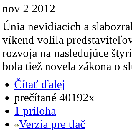
nov
2
2012
Únia nevidiacich a slabozr
víkend volila predstaviteľov
rozvoja na nasledujúce šty
bola tiež novela zákona o s
Čítať ďalej
prečítané 40192x
1 príloha
Verzia pre tlač