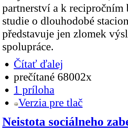
partnerství a k recipročním
studie o dlouhodobé stacio
představuje jen zlomek výs
spolupráce.
Čítať ďalej
prečítané 68002x
1 príloha
Verzia pre tlač
Neistota sociálneho za