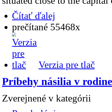
situated close to the capita
Čítať ďalej
prečítané 55468x
Verzia pre tlač
Príbehy násilia v rodin
Zverejnené v kategórii