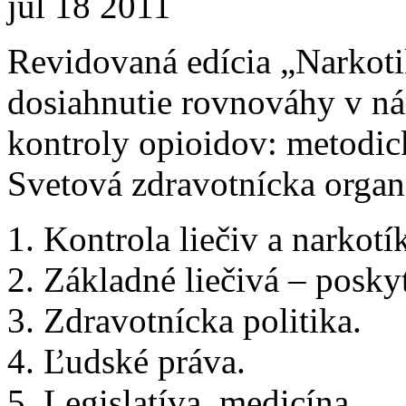
júl
18
2011
Revidovaná edícia „Narkoti
dosiahnutie rovnováhy v nár
kontroly opioidov: metodi
Svetová zdravotnícka organ
1. Kontrola liečiv a narkotí
2. Základné liečivá – poskyt
3. Zdravotnícka politika.
4. Ľudské práva.
5. Legislatíva, medicína.