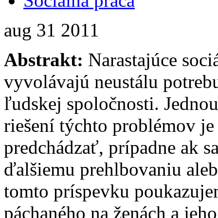
Sociálna práca
aug
31
2011
Abstrakt:
Narastajúce soci
vyvolávajú neustálu potrebu
ľudskej spoločnosti. Jednou
riešení týchto problémov j
predchádzať, prípadne ak sa
ďalšiemu prehlbovaniu ale
tomto príspevku poukazujem
páchaného na ženách a jeho 