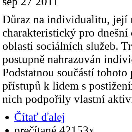
sep
27
2011
Důraz na individualitu, její 
charakteristický pro dnešní 
oblasti sociálních služeb. T
postupně nahrazován indiv
Podstatnou součástí tohoto
přístupů k lidem s postižen
nich podpořily vlastní aktiv
Čítať ďalej
prečítané 42153x