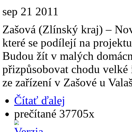
sep
21
2011
Zašová (Zlínský kraj) – Nov
které se podílejí na projekt
Budou žít v malých domácn
přizpůsobovat chodu velké in
ze zařízení v Zašové u Vala
Čítať ďalej
prečítané 37705x