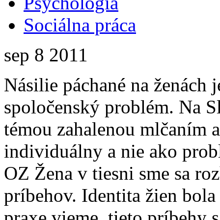
Psychológia
Sociálna práca
sep
8
2011
Násilie páchané na ženách 
spoločenský problém. Na Sl
témou zahalenou mlčaním a
individuálny a nie ako prob
OZ Žena v tiesni sme sa ro
príbehov. Identita žien bol
praxe vieme, tieto príbehy 