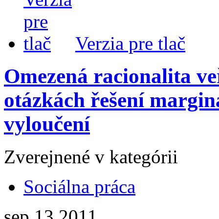
Verzia pre tlač
Omezená racionalita veř
otázkách řešení margina
vyloučení
Zverejnené v kategórii
Sociálna práca
sep
13
2011