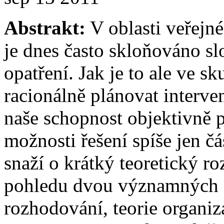
Abstrakt:
V oblasti veřejné 
je dnes často skloňováno slo
opatření. Jak je to ale ve sk
racionálně plánovat interve
naše schopnost objektivně p
možnosti řešení spíše jen čá
snaží o krátký teoretický ro
pohledu dvou významných au
rozhodování, teorie organiza